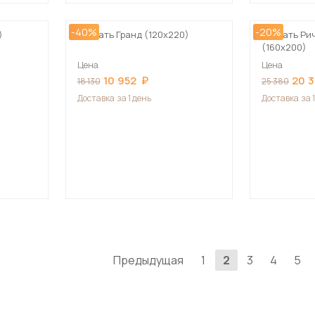
-40%
-20%
)
Кровать Гранд (120х220)
Кровать Ри
(160х200)
Цена
Цена
10 952
20 
18 130
25 380
Доставка
за 1 день
Доставка
за 
Предыдущая
1
2
3
4
5