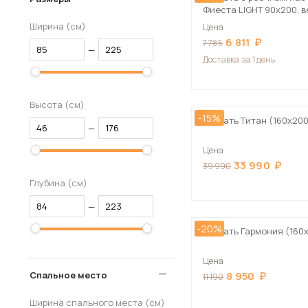
Фиеста LIGHT 90х200, в
Ширина (см)
Цена
6 811
7 785
—
Доставка
за 1 день
Высота (см)
-15%
Кровать Титан (160х20
—
Цена
33 990
39 990
Глубина (см)
—
-20%
Кровать Гармония (160
Цена
Спальное место
8 950
11 190
Ширина спального места (см)