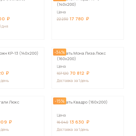
(140х200)
Цена
00
17 780
22 230
3 дня
-34%
южн КР-13 (140х200)
Кровать Мона Лиза Люкс
(160х200)
Цена
20
70 812
107 120
1 день
Доставка
за 1 день
-15%
тали Люкс
Кровать Квадро (160х200)
Цена
809
13 630
16 040
1 день
Доставка
за 1 день