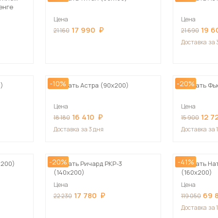
енге
Цена
Цена
17 990
19 6
21 160
21 690
Доставка
за 
-10%
-20%
0)
Кровать Астра (90х200)
Кровать Фь
Цена
Цена
16 410
12 7
18 180
15 900
Доставка
за 3 дня
Доставка
за 
-20%
-41%
х200)
Кровать Ричард РКР-3
Кровать На
(140х200)
(160х200)
Цена
Цена
17 780
69 
22 230
119 050
Доставка
за 