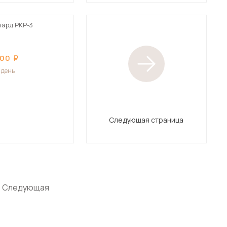
чард РКР-3
300
1 день
Следующая страница
Следующая