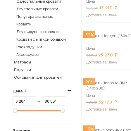
Односпальные кровати
Цена
13 210
Столы и стулья
20 960
Двуспальные кровати
Доставка
за 1 день
Полутораспальные
Шкафы и стеллажи
Пос
кровати
Комоды и тумбы
Двухъярусные кровати
-30%
Вешалки и обувницы
Кровать Норден (160х2
Кровати с мягкой обивкой
Гарнитуры
Раскладушки
Цена
Аксессуары
23 230
33 190
Матрасы
Доставка
за 1 день
Подушки
Основания для кроватей
-20%
Кровать Ливорно ЛКР-1
(140х200)
Цена,
Цена
—
32 170
40 210
Доставка
за 1 день
-13%
Кровать с реечным на
Размеры