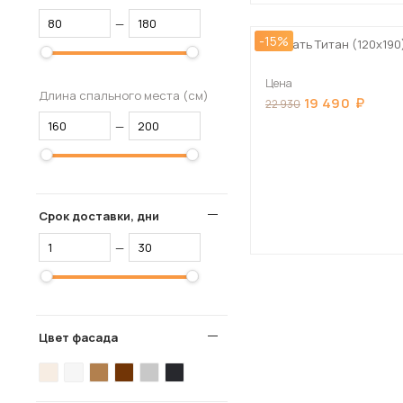
—
-15%
Кровать Титан (120х190
Цена
Длина спального места (см)
19 490
22 930
—
Срок доставки, дни
—
Цвет фасада