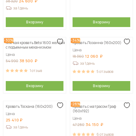
24 600
38 320
за 1 день
В корзину
В корзину
-30%
-34%
Мягкая кровать Betsi 1600 желтая
Кровать Лозанна (160х200)
с подъемным механизмом
Цена
Цена
12 060
18 360
38 500
54 990
за 1 день
1
отзыв
5
отзывов
В корзину
В корзину
-28%
Кровать Тоскана (160х200)
Кровать с матрасом Граф
(160х192)
Цена
Цена
25 410
34 150
47 280
за 1 день
6
отзывов