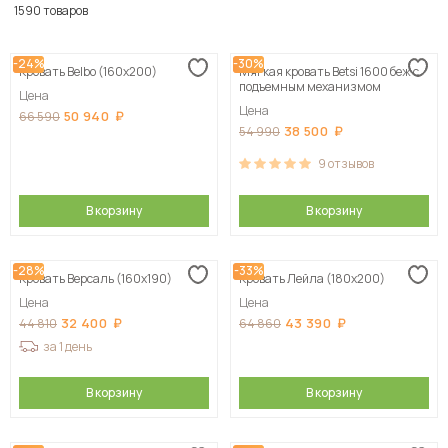
По популярности
1590 товаров
Сначала дешевые
-24%
-30%
Кровать Belbo (160х200)
Мягкая кровать Betsi 1600 беж с
Сначала дорогие
подъемным механизмом
Цена
Цена
50 940
66 590
38 500
54 990
9
отзывов
В корзину
В корзину
-28%
-33%
Кровать Версаль (160х190)
Кровать Лейла (180х200)
Цена
Цена
32 400
43 390
44 810
64 860
за 1 день
В корзину
В корзину