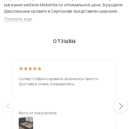
магазине мебели MebelVia по оптимальной цене. В разделе
Двуспальные кровати в Серпухове представлен широкий
ассортимент товаров с доставкой в Москве и Подмосковью,
Показать еще
включая Серпухов. Всего товаров в категории «Двуспальные
кровати» - 1590 шт.
ОТЗЫВЫ
Супер! Собрать кровать оказалось просто.
Кро
Доставка очень понравилась.
мяг
Оче
орт
ещ
вни
пра
Фото от покупателя:
Фот