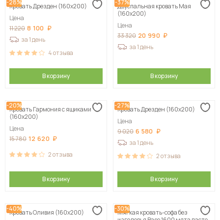
-28%
-37%
Кровать Дрезден (160х200)
Двуспальная кровать Мая
(160х200)
Цена
Цена
8 100
11 220
20 990
33 320
за 1 день
за 1 день
4
отзыва
В корзину
В корзину
-20%
-27%
Кровать Гармония с ящиками
Кровать Дрезден (160х200)
(160х200)
Цена
Цена
6 580
9 020
12 620
15 780
за 1 день
2
отзыва
2
отзыва
В корзину
В корзину
-40%
-30%
Кровать Оливия (160х200)
Мягкая кровать-софа без
изголовья Base 1600 мята пастель