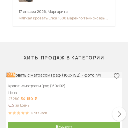
17 января 2026
,
Маргарита
17 
Мягкая кровать Erika 1600 маренго темно-серый
Кро
с подъемным механизмом
ХИТЫ ПРОДАЖ В КАТЕГОРИИ
-28%
Кровать с матрасом Граф (160х192)
Цена
34 150
47 280
за 1 день
6
отзывов
В корзину