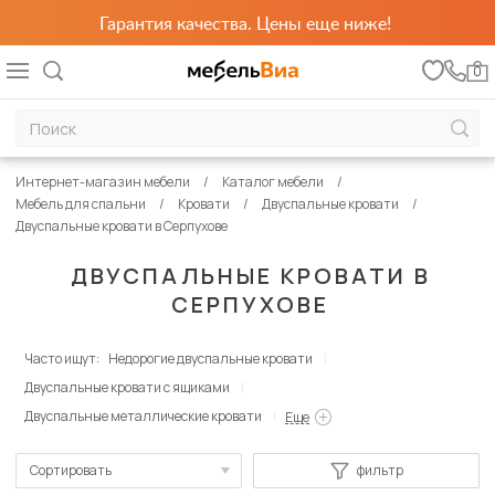
Гарантия качества. Цены еще ниже!
0
Интернет-магазин мебели
Каталог мебели
Мебель для спальни
Кровати
Двуспальные кровати
Двуспальные кровати в Серпухове
ДВУСПАЛЬНЫЕ КРОВАТИ В
СЕРПУХОВЕ
Часто ищут:
Недорогие двуспальные кровати
Двуспальные кровати с ящиками
Двуспальные металлические кровати
Еще
Сортировать
фильтр