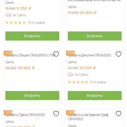
Цена
с ортопедическим основанием
Цена
9 330
15 550
25 900
37 000
за 1 день
13
отзывов
В корзину
В корзину
-20%
-59%
Кровать Лацио (160х200) с ПМ
Кровать Джулия (160х200)
Цена
Цена
29 000
10 539
36 250
25 760
за 1 день
5
отзывов
В корзину
В корзину
-20%
-28%
Кровать Трезо (160х200)
Кровать с матрасом Граф
(160х192)
Цена
Цена