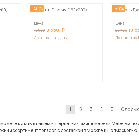
-40%
-59%
200)
Кровать Оливия (160х200)
Кровать Дж
Цена
Цена
9 330
10 5
15 550
25 760
Доставка
за 1 день
Доставка
за 
1
2
3
4
5
Следу
 купить в нашем интернет-магазине мебели MebelVia по оптимальной цене. В разд
мент товаров с доставкой в Москве и Подмосковью, включая Дубна. Всего товаров в категории