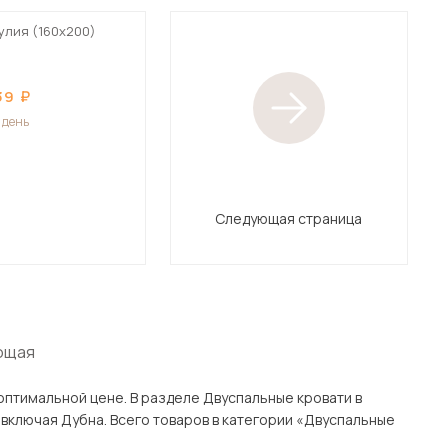
улия (160х200)
39
1 день
Следующая страница
ющая
еле Двуспальные кровати в
 «Двуспальные