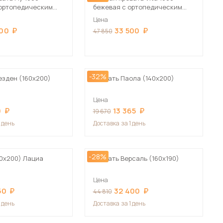
ортопедическим
бежевая с ортопедическим
м
основанием
Цена
500
33 500
47 850
-32%
езден (160х200)
Кровать Паола (140х200)
Цена
0
13 365
19 670
1 день
Доставка
за 1 день
-28%
60х200) Лациа
Кровать Версаль (160х190)
Цена
50
32 400
44 810
1 день
Доставка
за 1 день