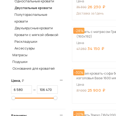
Односпальные кровати
Цена
26 230
Столы и стулья
35 390
Двуспальные кровати
Доставка
за 1 день
Полутораспальные
Шкафы и стеллажи
Пос
кровати
Комоды и тумбы
Двухъярусные кровати
-28%
Вешалки и обувницы
Кровать с матрасом Гр
Кровати с мягкой обивкой
(160х192)
Гарнитуры
Раскладушки
Цена
Аксессуары
34 150
47 280
Матрасы
Подушки
Основания для кроватей
-30%
Мягкая кровать-софа б
изголовья Base 1600 м
Цена,
пастель с ортопедиче
Цена
основанием
—
25 900
37 000
-20%
Кровать Трезо (160х200
Размеры