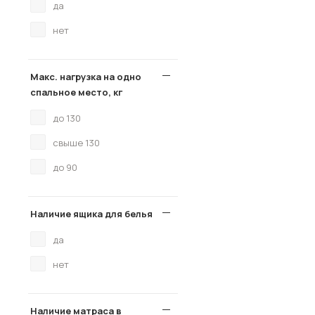
да
нет
Макс. нагрузка на одно
спальное место, кг
до 130
свыше 130
до 90
Наличие ящика для белья
да
нет
Наличие матраса в