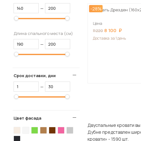
—
-28%
Кровать Дрезден (160х
Цена
8 100
11 220
Длина спального места (см)
Доставка
за 1 день
—
Срок доставки, дни
—
Цвет фасада
Двуспальные кровати вы можете
Дубне представлен широкий ассорти
кровати» - 1590 шт.