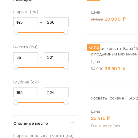
Ширина (см)
Цена
28 000
35 000
—
Высота (см)
-30%
Мягкая кровать Betsi 1
с подъемным механиз
—
Цена
38 500
54 990
Глубина (см)
—
Кровать Тоскана (160х
Цена
25 410
Спальное место
Доставка
за 1 день
Ширина спального места (см)