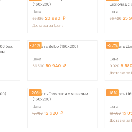
(160х200)
шоколад с 
основание
Цена
Цена
20 990
25 
33 320
36 420
Доставка
за 1 день
-24%
-27%
600 беж
Кровать Belbo (160х200)
Кровать Др
мом
Цена
Цена
50 940
6 58
66 590
9 020
Доставка
за 
-20%
-18%
200)
Кровать Гармония с ящиками
Кровать (1
(160х200)
Цена
Цена
12 620
15 0
15 780
18 400
Доставка
за 