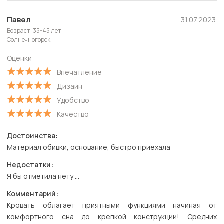
Полезные
Новые
Павел
31.07.2023
Возраст: 35-45 лет
Старые
Солнечногорск
С высокой оценкой
Оценки
С низкой оценкой
Впечатление
Дизайн
Удобство
Качество
Достоинства:
Материал обивки, основание, быстро приехала
Недостатки:
Я бы отметила нету …
Комментарий:
Кровать облагает приятными функциями начиная от
комфортного сна до крепкой конструкции! Средних