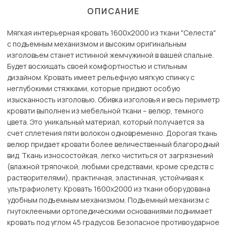
ОПИСАНИЕ
Мягкая интерьерная кровать 1600х2000 из ткани "Селеста"
с подъемным механизмом и высоким оригинальным
изголовьем станет истинной жемчужиной в вашей спальне.
Будет восхищать своей комфортностью и стильным
дизайном. Кровать имеет рельефную мягкую спинку с
неглубокими стяжками, которые придают особую
изысканность изголовью. Обивка изголовья и весь периметр
кровати выполнен из мебельной ткани – велюр, темного
цвета. Это уникальный материал, который получается за
счет сплетения пяти волокон одновременно. Дорогая ткань
велюр придает кровати более величественный благородный
вид. Ткань износостойкая, легко чиститься от загрязнений
(влажной тряпочкой, любыми средствами, кроме средств с
растворителями), практичная, эластичная, устойчивая к
ультрафиолету. Кровать 1600х2000 из ткани оборудована
удобным подъемным механизмом. Подъемный механизм с
гнутоклееными ортопедическими основаниями поднимает
кровать под углом 45 градусов. Безопасное противоударное