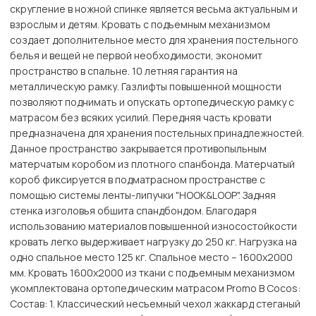
скругление в ножной спинке является весьма актуальным и
взрослым и детям. Кровать с подъемным механизмом
создает дополнительное место для хранения постельного
белья и вещей не первой необходимости, экономит
пространство в спальне. 10 летняя гарантия на
металлическую рамку. Газлифты повышенной мощности
позволяют поднимать и опускать ортопедическую рамку с
матрасом без всяких усилий. Передняя часть кровати
предназначена для хранения постельных принадлежностей.
Данное пространство закрывается противопыльным
матерчатым коробом из плотного спанбонда. Матерчатый
короб фиксируется в подматрасном пространстве с
помощью системы ленты-липучки "HOOK&LOОP". Задняя
стенка изголовья обшита спандбондом. Благодаря
использованию материалов повышенной износостойкости
кровать легко выдерживает нагрузку до 250 кг. Нагрузка на
одно спальное место 125 кг. Спальное место – 1600х2000
мм. Кровать 1600х2000 из ткани с подъемным механизмом
укомплектована ортопедическим матрасом Promo B Cocos:
Состав: 1. Классический несъемный чехол жаккард стеганый