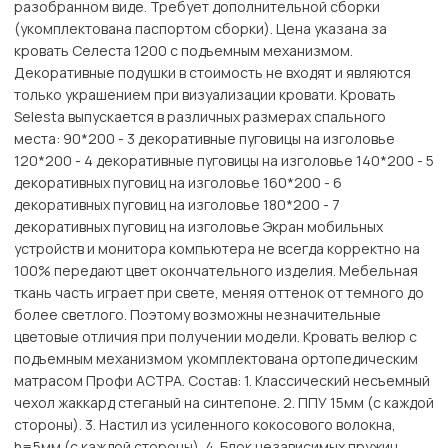
разобранном виде. Требует дополнительной сборки
(укомплектована паспортом сборки). Цена указана за
кровать Селеста 1200 с подъемным механизмом.
Декоративные подушки в стоимость не входят и являются
только украшением при визуализации кровати. Кровать
Selesta выпускается в различных размерах спального
места: 90*200 - 3 декоративные пуговицы на изголовье
120*200 - 4 декоративные пуговицы на изголовье 140*200 - 5
декоративных пуговиц на изголовье 160*200 - 6
декоративных пуговиц на изголовье 180*200 - 7
декоративных пуговиц на изголовье Экран мобильных
устройств и монитора компьютера не всегда корректно на
100% передают цвет окончательного изделия. Мебельная
ткань часть играет при свете, меняя оттенок от темного до
более светлого. Поэтому возможны незначительные
цветовые отличия при получении модели. Кровать велюр с
подъемным механизмом укомплектована ортопедическим
матрасом Профи АСТРА. Состав: 1. Классический несъемный
чехол жаккард стеганый на синтепоне. 2. ППУ 15мм (с каждой
стороны). 3. Настил из усиленного кокосового волокна,
h=5мм (с каждой стороны). 4. Блок независимых пружин