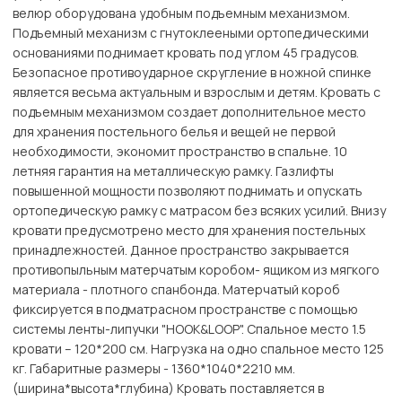
велюр оборудована удобным подъемным механизмом.
Подъемный механизм с гнутоклееными ортопедическими
основаниями поднимает кровать под углом 45 градусов.
Безопасное противоударное скругление в ножной спинке
является весьма актуальным и взрослым и детям. Кровать с
подъемным механизмом создает дополнительное место
для хранения постельного белья и вещей не первой
необходимости, экономит пространство в спальне. 10
летняя гарантия на металлическую рамку. Газлифты
повышенной мощности позволяют поднимать и опускать
ортопедическую рамку с матрасом без всяких усилий. Внизу
кровати предусмотрено место для хранения постельных
принадлежностей. Данное пространство закрывается
противопыльным матерчатым коробом- ящиком из мягкого
материала - плотного спанбонда. Матерчатый короб
фиксируется в подматрасном пространстве с помощью
системы ленты-липучки "HOOK&LOОP". Спальное место 1.5
кровати – 120*200 см. Нагрузка на одно спальное место 125
кг. Габаритные размеры - 1360*1040*2210 мм.
(ширина*высота*глубина) Кровать поставляется в