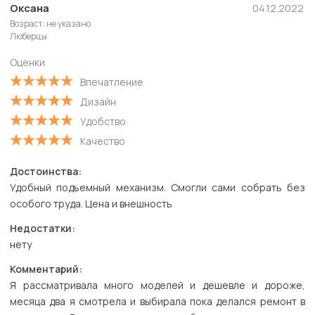
Новые
Оксана
04.12.2022
Возраст: не указано
Старые
Люберцы
С высокой оценкой
Оценки
С низкой оценкой
Впечатление
Дизайн
Удобство
Качество
Достоинства:
Удобный подъемный механизм. Смогли сами собрать без
особого труда. Цена и внешность
Недостатки:
нету
Комментарий:
Я рассматривала много моделей и дешевле и дороже,
месяца два я смотрела и выбирала пока делался ремонт в