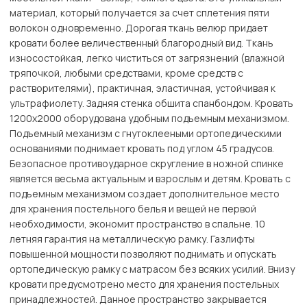
материал, который получается за счет сплетения пяти
волокон одновременно. Дорогая ткань велюр придает
кровати более величественный благородный вид. Ткань
износостойкая, легко чиститься от загрязнений (влажной
тряпочкой, любыми средствами, кроме средств с
растворителями), практичная, эластичная, устойчивая к
ультрафиолету. Задняя стенка обшита спанбондом. Кровать
1200х2000 оборудована удобным подъемным механизмом.
Подъемный механизм с гнутоклееными ортопедическими
основаниями поднимает кровать под углом 45 градусов.
Безопасное противоударное скругление в ножной спинке
является весьма актуальным и взрослым и детям. Кровать с
подъемным механизмом создает дополнительное место
для хранения постельного белья и вещей не первой
необходимости, экономит пространство в спальне. 10
летняя гарантия на металлическую рамку. Газлифты
повышенной мощности позволяют поднимать и опускать
ортопедическую рамку с матрасом без всяких усилий. Внизу
кровати предусмотрено место для хранения постельных
принадлежностей. Данное пространство закрывается