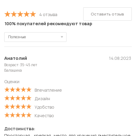
Оставить отзыв
4 отзыва
100% покупателей рекомендуют товар
Полезные
Полезные
Новые
Анатолий
14.08.2023
Возраст: 35-45 лет
Старые
Балашиха
С высокой оценкой
Оценки
С низкой оценкой
Впечатление
Дизайн
Удобство
Качество
Достоинства:
Просторная , крепкая, место для хранения вместительное,