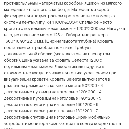
противопыльным матерчатым коробом- ящиком из мягкого
материала - плотного спанбонда. Матерчатый короб
фиксируется в подматрасном пространстве с помощью
системы ленты-липучки "HOOK&LOОP". Спальное место
кровати с подъемным механизмом – 1200*2000 мм. Нагрузка
на одно спальное место 125 кг. Габаритные размеры -
1360*1040*2210 мм. (ширина*высота*глубина) Кровать
поставляется в разобранном виде. Требует
дополнительной сборки (укомплектована паспортом
сборки). Цена указана за кровать Селеста 1200 с
подъемным механизмом. Декоративные подушки в
стоимость не входят и являются только украшением при
визуализации кровати. Кровать Selesta выпускается в
различных размерах спального места: 90*200 - 3
декоративные пуговицы на изголовье 120*200 - 4
декоративные пуговицы на изголовье 140*200 - 5
декоративных пуговиц на изголовье 160*200 - 6
декоративных пуговиц на изголовье 180*200 - 7
декоративных пуговиц на изголовье Экран мобильных
устройств и монитора компьютера не всегда корректно на