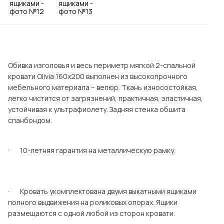
Посмотреть все шкафы
Посмотреть все кровати
мотреть все кухни и столовые группы
Все товары распродажи
Посмотреть все диваны
Обивка изголовья и весь периметр мягкой 2-спальной
Посмотреть всю
кровати Olivia 160х200 выполнен из высокопрочного
мебельного материала – велюр. Ткань износостойкая,
легко чистится от загрязнений, практичная, эластичная,
устойчивая к ультрафиолету. Задняя стенка обшита
спанбондом.
· 10-летняя гарантия на металлическую рамку.
· Кровать укомплектована двумя выкатными ящиками
полного выдвижения на роликовых опорах. Ящики
размещаются с одной любой из сторон кровати.