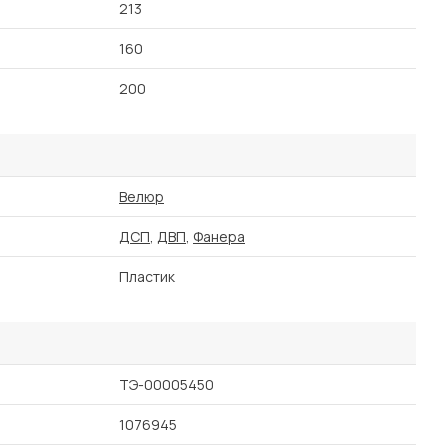
213
160
200
Велюр
ДСП
,
ДВП
,
Фанера
Пластик
ТЭ-00005450
1076945