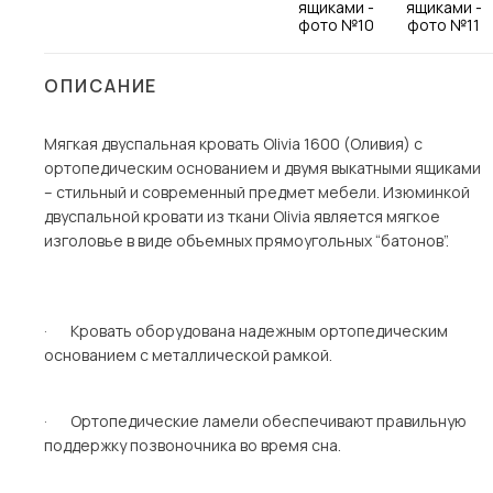
Столы и стулья
Шкафы и стеллажи
Пос
ОПИСАНИЕ
Комоды и тумбы
Вешалки и обувницы
Мягкая двуспальная кровать Olivia 1600 (Оливия) с
ортопедическим основанием и двумя выкатными ящиками
Гарнитуры
– стильный и современный предмет мебели. Изюминкой
двуспальной кровати из ткани Olivia является мягкое
изголовье в виде объемных прямоугольных “батонов”.
· Кровать оборудована надежным ортопедическим
основанием с металлической рамкой.
· Ортопедические ламели обеспечивают правильную
поддержку позвоночника во время сна.