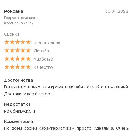
Новые
Роксана
30.04.2022
Возраст: не указано
Старые
Краснознаменск
С высокой оценкой
Оценки
С низкой оценкой
Впечатление
Дизайн
Удобство
Качество
Достоинства:
Выглядит стильно, для кровати дизайн - самый оптимальный.
Доставили все быстро.
Недостатки:
не обнаружили
Комментарий:
По всем своим характеристикам просто идеальна. Очень