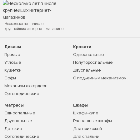
Несколько лет в числе
крупнейших интернет-магазинов
Диваны
Кровати
Прямые
Односпальные
Угловые
Полутороспальные
Кушетки
Двуспальные
Софы
С подъемным механизмом
Механизм аккордеон
Ортопедические
Матрасы
Шкафы
Односпальные
Шкафы-купе
Двуспальные
Распашные шкафы
Детские
Для прихожей
Ортопедические
Для спальни