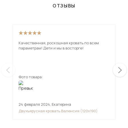
ОТЗЫВЫ
Качественная, роскошная кровать по всем
Скл
параметрам! Дети и мы в восторге!
на мягкой. Жен
сти
инс
ещ
Фото товара:
Фот
24 февраля 2024
,
Екатерина
11 
Двухъярусная кровать Валенсия (120х190)
Мяг
мех