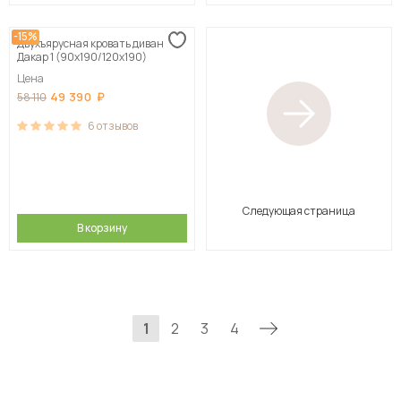
-15%
Двухъярусная кровать диван
Дакар 1 (90х190/120х190)
Цена
49 390
58 110
6
отзывов
Следующая страница
В корзину
1
2
3
4