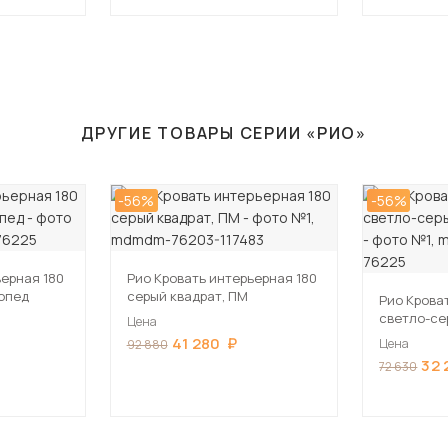
ДРУГИЕ ТОВАРЫ СЕРИИ «РИО»
-56%
-56%
ьерная 180
Рио Кровать интерьерная 180
топед
серый квадрат, ПМ
Рио Крова
светло-се
Цена
ортопед
41 280
Цена
92 880
32 
72 630