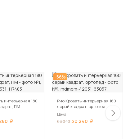
-56%
-5
ть интерьерная 180
Рио Кровать интерьерная 160
Р
вадрат, ПМ
серый квадрат, ортопед
с
о
Цена
Ц
 280
30 240
68 040
6