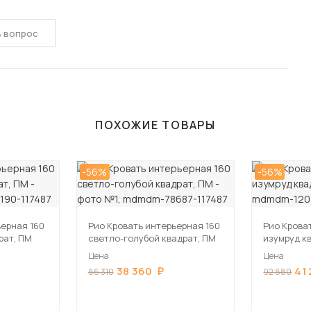
ь вопрос
ПОХОЖИЕ ТОВАРЫ
-56%
-56%
ьерная 160
Рио Кровать интерьерная 160
Рио Крова
рат, ПМ
светло-голубой квадрат, ПМ
изумруд к
Цена
Цена
38 360
41
86 310
92 880