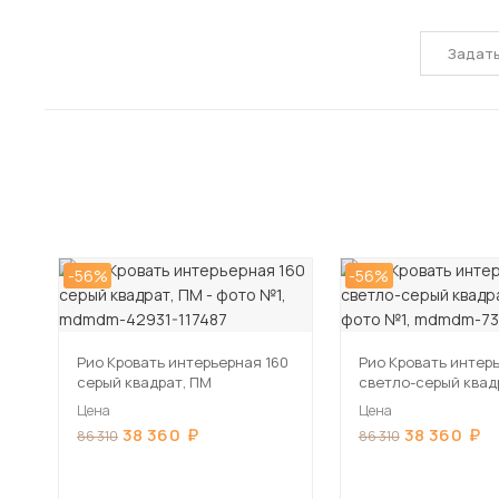
Задат
-56%
-56%
Рио Кровать интерьерная 160
Рио Кровать интер
серый квадрат, ПМ
светло-серый квад
Цена
Цена
38 360
38 360
86 310
86 310