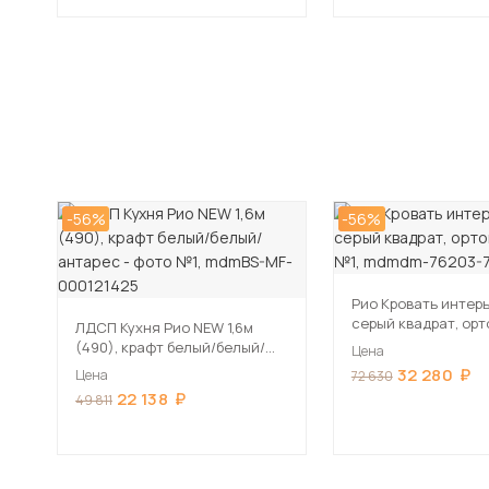
-56%
-56%
Рио Кровать интер
серый квадрат, ор
ЛДСП Кухня Рио NEW 1,6м
(490), крафт белый/белый/
Цена
антарес
32 280
Цена
72 630
22 138
49 811