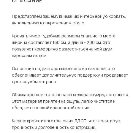
ОПИСАНИЕ
Столы и стулья
Представляем вашему вниманию интерьерную кровать,
Шкафы и стеллажи
Пос
выполненную в современном стиле.
Комоды и тумбы
Кровать имеет удобные размеры спального места:
Вешалки и обувницы
ширина составляет 160 см, а длина - 200 см. Это
Гарнитуры
позволяет комфортно разместиться на ней двум
взрослым людям.
Основание под матрас выполнено из ламелей, что
обеспечивает дополнительную поддержку и продлевает
срок службы матраса.
Обивка кровати выполнена из велюра изумрудного цвета.
Этот материал приятен на ощупь, легко чистится и
обладает высокой износостойкостью.
Каркас кровати изготовлен из ЛДСП, что гарантирует
прочность и долговечность конструкции.