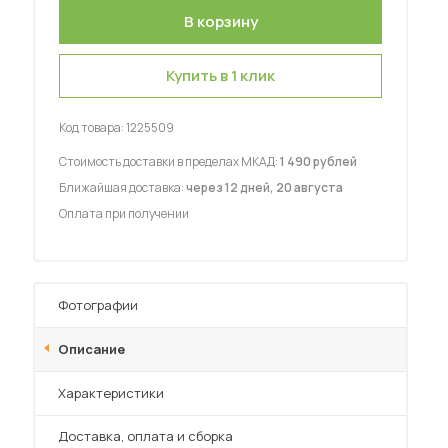
Купить в 1 клик
Код товара:
1225509
 мебель для гостиных
Стоимость доставки в пределах МКАД:
1 490 рублей
Ближайшая доставка:
через 12 дней, 20 августа
Оплата при получении
Фотографии
Описание
Характеристики
Преимущества
Доставка, оплата и сборка