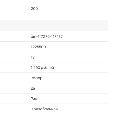
200
dm-117276-117487
1225509
12
1 490 рублей
Велюр
да
Рио
В разобранном