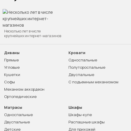
Несколько лет в числе
крупнейших интернет-магазинов
Диваны
Кровати
Прямые
Односпальные
Угловые
Полутороспальные
Кушетки
Двуспальные
Софы
С подъемным механизмом
Механизм аккордеон
Ортопедические
Матрасы
Шкафы
Односпальные
Шкафы-купе
Двуспальные
Распашные шкафы
Детские
Для прихожей