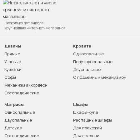
Несколько лет в числе
крупнейших интернет-магазинов
Диваны
Кровати
Прямые
Односпальные
Угловые
Полутороспальные
Кушетки
Двуспальные
Софы
С подъемным механизмом
Механизм аккордеон
Ортопедические
Матрасы
Шкафы
Односпальные
Шкафы-купе
Двуспальные
Распашные шкафы
Детские
Для прихожей
Ортопедические
Для спальни