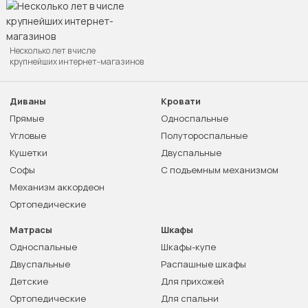
Несколько лет в числе
крупнейших интернет-магазинов
Диваны
Кровати
Прямые
Односпальные
Угловые
Полутороспальные
Кушетки
Двуспальные
Софы
С подъемным механизмом
Механизм аккордеон
Ортопедические
Матрасы
Шкафы
Односпальные
Шкафы-купе
Двуспальные
Распашные шкафы
Детские
Для прихожей
Ортопедические
Для спальни