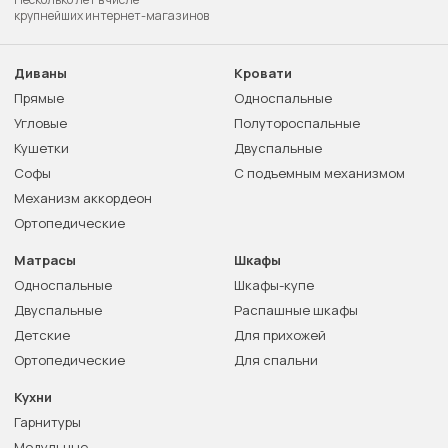
крупнейших интернет-магазинов
Диваны
Кровати
Прямые
Односпальные
Угловые
Полутороспальные
Кушетки
Двуспальные
Софы
С подъемным механизмом
Механизм аккордеон
Ортопедические
Матрасы
Шкафы
Односпальные
Шкафы-купе
Двуспальные
Распашные шкафы
Детские
Для прихожей
Ортопедические
Для спальни
Кухни
Гарнитуры
Модульные