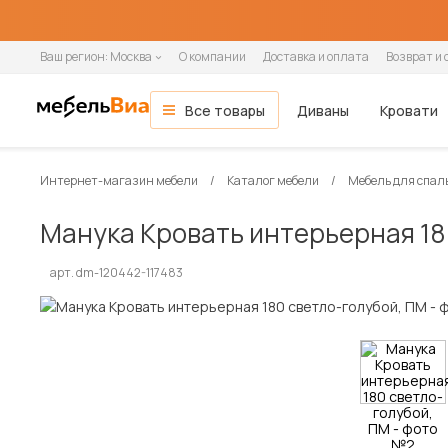
Ваш регион:
Москва
О компании
Доставка и оплата
Возврат и 
Все товары
Диваны
Кровати
Мебель для гостиной
Все диваны
Все кровати
Все матрасы
Все шкафы
Все кухни и столовые группы
Все товары распродажи
Гостиная
ОСНОВНЫЕ КАТЕГОРИИ
Интернет-магазин мебели
Каталог мебели
Мебель для спал
Гостиные
Спальня
Тип помещения
Ширина кровати
Ширина матраса
Шкафы-купе
Готовые кухни
Мягкая мебель
Вид
По назначению
Назначение
Распашные шкафы
Модульные кухни
Зона сна
Манука Кровать интерьерная 18
Кухня
Модульные гостиные
В гостиную
90 см
80 см
2-дверные
Прямые кухни
Диваны
Прямые
Односпальные
Односпальные
1-дверные
Навесные шкафы
Кровати
Стенки
В детскую
140 см
90 см
3-дверные
Угловые кухни
Прямые диваны
Угловые
Полутораспальные
Двуспальные
2-дверные
Напольные тумбы
Односпальные кровати
Прихожая
арт. dm-120442-117483
Настенные полки
В офис
160 см
120 см
4-дверные
Угловые диваны
Кушетки
Двуспальные
3-дверные
Шкафы-пеналы
Двуспальные кровати
Детская
В кафе и рестораны
180 см
140 см
Кресла-кровати
Софы
4-дверные
Шкафы под мойку
Детские кровати
Кабинет
200 см
160 см
Тахты
5-дверные
Матрасы
Кухонные диваны
180 см
Дача
Кухонные уголки
Диваны и кресла
Кровати и матрасы