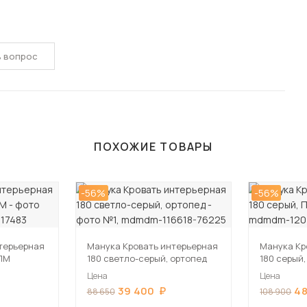
ь вопрос
ПОХОЖИЕ ТОВАРЫ
-56%
-56%
терьерная
Манука Кровать интерьерная
Манука Кр
 ПМ
180 светло-серый, ортопед
180 серый
Цена
Цена
39 400
48
88 650
108 900