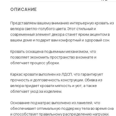
Столы и стулья
ОПИСАНИЕ
Шкафы и стеллажи
Пос
Представляем вашему вниманию интерьерную кровать из
Комоды и тумбы
велюра светло-голубого цвета. Этот стильный и
Вешалки и обувницы
современный элемент декора станет ярким акцентом в
Гарнитуры
вашем доме и подарит вам комфортный и здоровый сон.
Кровать оснащена подъемным механизмом, что
позволяет экономить пространство в комнате и
облегчает процесс уборки.
Каркас кровати выполнен из ЛДСП, что гарантирует
прочность и долговечность конструкции. Обивка из
велюра придает кровати мягкость и уют, а также
облегчает уход за изделием.
Основание под матрас выполнено из ламелей, что
обеспечивает оптимальную поддержку тела во время сна
и способствует правильному распределению нагрузки.