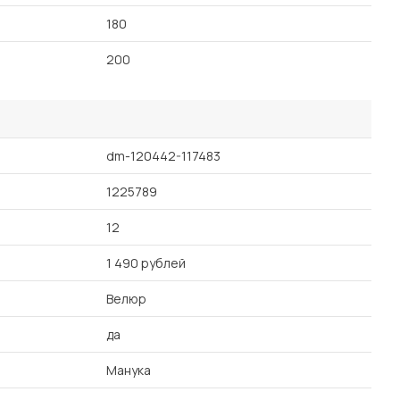
180
200
dm-120442-117483
1225789
12
1 490 рублей
Велюр
да
Манука