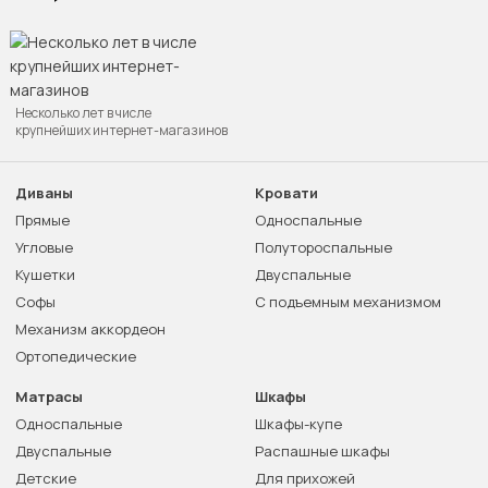
Несколько лет в числе
крупнейших интернет-магазинов
Диваны
Кровати
Прямые
Односпальные
Угловые
Полутороспальные
Кушетки
Двуспальные
Софы
С подъемным механизмом
Механизм аккордеон
Ортопедические
Матрасы
Шкафы
Односпальные
Шкафы-купе
Двуспальные
Распашные шкафы
Детские
Для прихожей