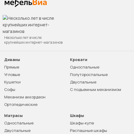
Несколько лет в числе
крупнейших интернет-магазинов
Диваны
Кровати
Прямые
Односпальные
Угловые
Полутороспальные
Кушетки
Двуспальные
Софы
С подъемным механизмом
Механизм аккордеон
Ортопедические
Матрасы
Шкафы
Односпальные
Шкафы-купе
Двуспальные
Распашные шкафы