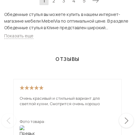
1
2
3
4
5
Обеденные стулья вы можете купить в нашем интернет-
магазине мебели MebelVia по оптимальной цене. В разделе
Обеденные стулья в Клине представлен широкий
ассортимент товаров с доставкой в Москве и Подмосковью,
Показать еще
включая Клин. Всего товаров в категории «Обеденные
стулья» - 189 шт.
ОТЗЫВЫ
Очень красивый и стильный вариант для
Он супе
светлой кухни, Смотрится очень хорошо
у б
Фото товара:
Фот