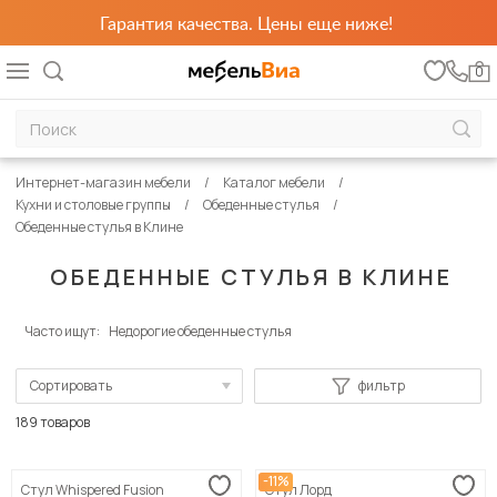
Гарантия качества. Цены еще ниже!
0
Интернет-магазин мебели
Каталог мебели
Кухни и столовые группы
Обеденные стулья
Обеденные стулья в Клине
ОБЕДЕННЫЕ СТУЛЬЯ В КЛИНЕ
Часто ищут:
Недорогие обеденные стулья
Сортировать
фильтр
По популярности
189 товаров
Сначала дешевые
-11%
Стул Whispered Fusion
Стул Лорд
Сначала дорогие