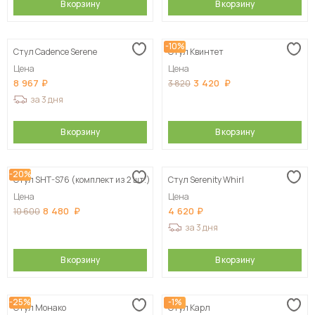
В корзину
В корзину
-10%
Стул Cadence Serene
Стул Квинтет
Цена
Цена
8 967
3 420
3 820
за 3 дня
В корзину
В корзину
-20%
Стул SHT-S76 (комплект из 2 шт.)
Стул Serenity Whirl
Цена
Цена
8 480
4 620
10 600
за 3 дня
В корзину
В корзину
-25%
-1%
Стул Монако
Стул Карл