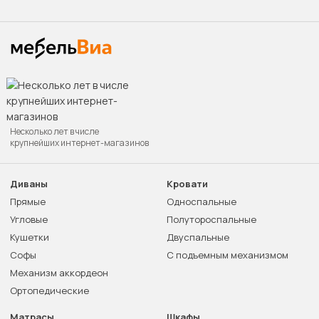
Несколько лет в числе
крупнейших интернет-магазинов
Диваны
Кровати
Прямые
Односпальные
Угловые
Полутороспальные
Кушетки
Двуспальные
Софы
С подъемным механизмом
Механизм аккордеон
Ортопедические
Матрасы
Шкафы