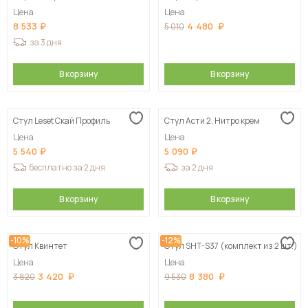
Цена
Цена
8 533
4 480
5 010
за 3 дня
В корзину
В корзину
Стул Leset Скай Профиль
Стул Асти 2, Нитро крем
Цена
Цена
5 540
5 090
бесплатно за 2 дня
за 2 дня
В корзину
В корзину
-10%
-12%
Стул Квинтет
Стул SHT-S37 (комплект из 2 шт.)
Цена
Цена
3 420
8 380
3 820
9 530