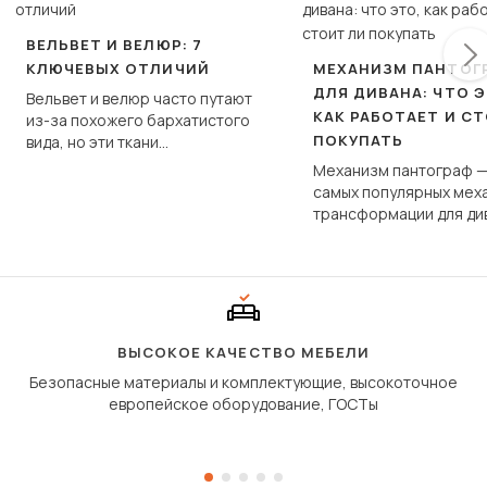
ВЕЛЬВЕТ И ВЕЛЮР: 7
КЛЮЧЕВЫХ ОТЛИЧИЙ
МЕХАНИЗМ ПАНТОГ
ДЛЯ ДИВАНА: ЧТО Э
Вельвет и велюр часто путают
КАК РАБОТАЕТ И С
из-за похожего бархатистого
ПОКУПАТЬ
вида, но эти ткани
фундаментально различаются
Механизм пантограф —
по структуре, составу и
самых популярных мех
технологии производства.
трансформации для ди
Его ещё называют «тик
«шагающей еврокнижк
сиденье не выкатывает
полу, а приподнимаетс
«перешагивает» вперё
дугообразной траекто
ВЫСОКОЕ КАЧЕСТВО МЕБЕЛИ
Безопасные материалы и комплектующие, высокоточное
европейское оборудование, ГОСТы