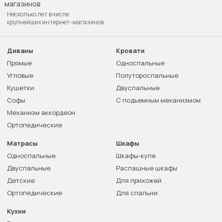
Несколько лет в числе
крупнейших интернет-магазинов
Диваны
Кровати
Прямые
Односпальные
Угловые
Полутороспальные
Кушетки
Двуспальные
Софы
С подъемным механизмом
Механизм аккордеон
Ортопедические
Матрасы
Шкафы
Односпальные
Шкафы-купе
Двуспальные
Распашные шкафы
Детские
Для прихожей
Ортопедические
Для спальни
Кухни