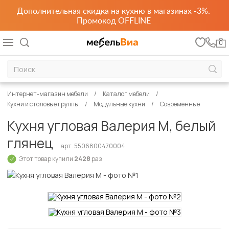
Дополнительная скидка на кухню в магазинах -3%.
Промокод OFFLINE
0
Интернет-магазин мебели
Каталог мебели
Кухни и столовые группы
Модульные кухни
Современные
Кухня угловая Валерия М, белый
глянец
арт. 5506800470004
Этот товар купили
2428
раз