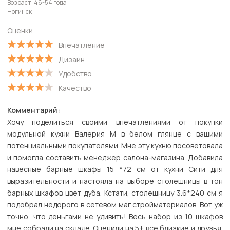
Возраст: 46-54 года
Старые
Ногинск
С высокой оценкой
Оценки
С низкой оценкой
Впечатление
Дизайн
Удобство
Качество
Комментарий:
Хочу поделиться своими впечатлениями от покупки
модульной кухни Валерия М в белом глянце с вашими
потенциальными покупателями. Мне эту кухню посоветовала
и помогла составить менеджер салона-магазина. Добавила
навесные барные шкафы 15 *72 см от кухни Сити для
выразительности и настояла на выборе столешницы в тон
барных шкафов цвет дуба. Кстати, столешницу 3.6*240 см я
подобрал недорого в сетевом маг.стройматериалов. Вот уж
точно, что деньгами не удивить! Весь набор из 10 шкафов
мне собрали на складе. Оценили на 5+ все близкие и друзья.