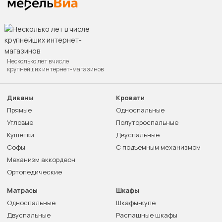
Несколько лет в числе
крупнейших интернет-магазинов
Диваны
Кровати
Прямые
Односпальные
Угловые
Полутороспальные
Кушетки
Двуспальные
Софы
С подъемным механизмом
Механизм аккордеон
Ортопедические
Матрасы
Шкафы
Односпальные
Шкафы-купе
Двуспальные
Распашные шкафы