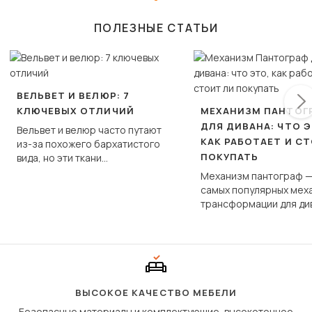
ПОЛЕЗНЫЕ СТАТЬИ
ВЕЛЬВЕТ И ВЕЛЮР: 7
КЛЮЧЕВЫХ ОТЛИЧИЙ
МЕХАНИЗМ ПАНТОГ
ДЛЯ ДИВАНА: ЧТО Э
Вельвет и велюр часто путают
КАК РАБОТАЕТ И С
из-за похожего бархатистого
ПОКУПАТЬ
вида, но эти ткани
фундаментально различаются
Механизм пантограф —
по структуре, составу и
самых популярных мех
технологии производства.
трансформации для ди
Его ещё называют «тик
«шагающей еврокнижк
сиденье не выкатывает
полу, а приподнимаетс
«перешагивает» вперё
дугообразной траекто
ВЫСОКОЕ КАЧЕСТВО МЕБЕЛИ
Безопасные материалы и комплектующие, высокоточное