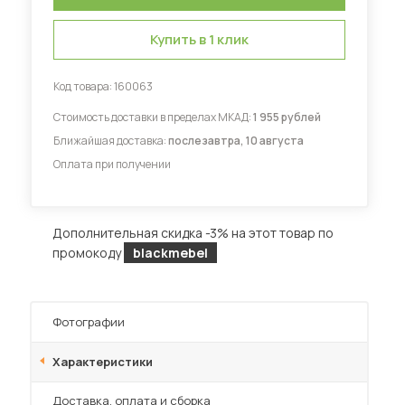
Купить в 1 клик
Диваны для кухни
Код товара:
160063
Стоимость доставки в пределах МКАД:
1 955 рублей
 мебель для гостиных
Ближайшая доставка:
послезавтра, 10 августа
Оплата при получении
Дополнительная скидка -3% на этот товар по
промокоду
blackmebel
Фотографии
Характеристики
Преимущества
Доставка, оплата и сборка