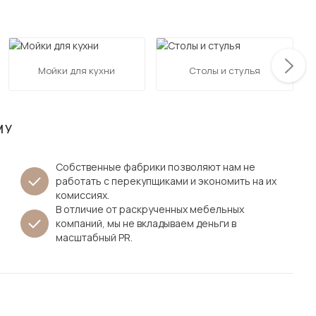
Посмотреть все шкафы
Посмотреть все кровати
мотреть все кухни и столовые группы
Все товары распродажи
Посмотреть все диваны
Мойки для кухни
Столы и стулья
Посмотреть всю
МУ
Собственные фабрики позволяют нам не
работать с перекупщиками и экономить на их
комиссиях.
В отличие от раскрученных мебельных
компаний, мы не вкладываем деньги в
масштабный PR.