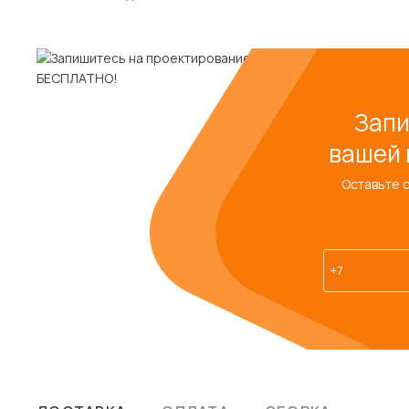
Запи
вашей 
Оставьте 