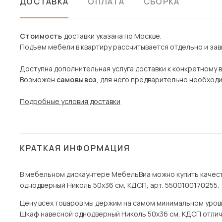
ДОСТАВКА
ОПЛАТА
СБОРКА
Стоимость
доставки указана по Москве.
Подъем мебели в квартиру рассчитывается отдельно и зави
Доступна дополнительная услуга доставки к конкретному 
Возможен
самовывоз
, для него предварительно необход
Подробные условия доставки
КРАТКАЯ ИНФОРМАЦИЯ
В мебельном дискаунтере МебельВиа можно купить качест
однодверный Николь 50х36 см, КДСП, арт. 5500100170255.
Цену всех товаров мы держим на самом минимальном уровне
Шкаф навесной однодверный Николь 50х36 см, КДСП отличн