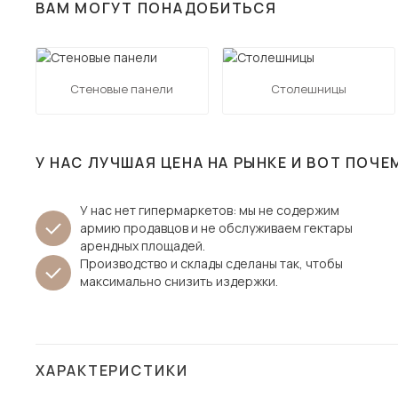
ВАМ МОГУТ ПОНАДОБИТЬСЯ
Столы и стулья
Шкафы и стеллажи
Пос
Комоды и тумбы
Стеновые панели
Столешницы
Вешалки и обувницы
Гарнитуры
У НАС ЛУЧШАЯ ЦЕНА НА РЫНКЕ И ВОТ ПОЧЕ
У нас нет гипермаркетов: мы не содержим
армию продавцов и не обслуживаем гектары
арендных площадей.
Производство и склады сделаны так, чтобы
максимально снизить издержки.
ХАРАКТЕРИСТИКИ