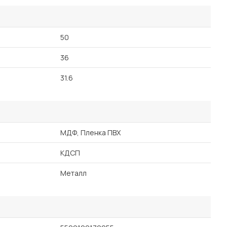
50
36
31.6
МДФ, Пленка ПВХ
КДСП
Металл