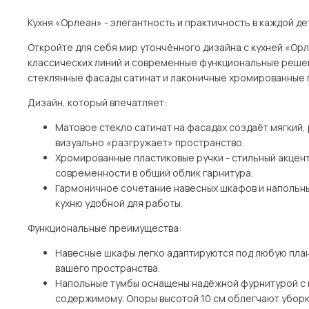
Кухня «Орлеан» - элегантность и практичность в каждой де
Откройте для себя мир утончённого дизайна с кухней «Орл
классических линий и современные функциональные реше
стеклянные фасады сатинат и лаконичные хромированные 
Дизайн, который впечатляет:
Матовое стекло сатинат на фасадах создаёт мягкий,
визуально «разгружает» пространство.
Хромированные пластиковые ручки - стильный акцен
современности в общий облик гарнитура.
Гармоничное сочетание навесных шкафов и напольн
кухню удобной для работы.
Функциональные преимущества:
Навесные шкафы легко адаптируются под любую план
вашего пространства.
Напольные тумбы оснащены надёжной фурнитурой с 
содержимому. Опоры высотой 10 см облегчают уборк