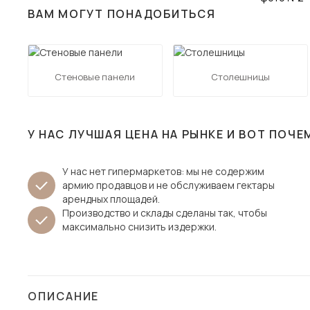
ВАМ МОГУТ ПОНАДОБИТЬСЯ
Столы и стулья
Шкафы и стеллажи
Пос
Комоды и тумбы
Стеновые панели
Столешницы
Вешалки и обувницы
Гарнитуры
У НАС ЛУЧШАЯ ЦЕНА НА РЫНКЕ И ВОТ ПОЧЕ
У нас нет гипермаркетов: мы не содержим
армию продавцов и не обслуживаем гектары
арендных площадей.
Производство и склады сделаны так, чтобы
максимально снизить издержки.
ОПИСАНИЕ