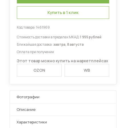
Купить в 1 клик
Диваны для кухни
Код товара:
1461969
Стоимость доставки в пределах МКАД:
1 955 рублей
 мебель для гостиных
Ближайшая доставка:
завтра, 8 августа
Оплата при получении
Этот товар можно купить на маркетплейсах
OZON
WB
Фотографии
Описание
Характеристики