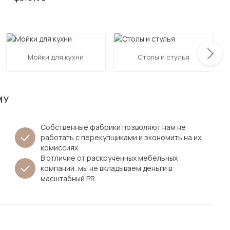
Посмотреть все шкафы
Посмотреть все кровати
мотреть все кухни и столовые группы
Все товары распродажи
Посмотреть все диваны
Мойки для кухни
Столы и стулья
Посмотреть всю
МУ
Собственные фабрики позволяют нам не
работать с перекупщиками и экономить на их
комиссиях.
В отличие от раскрученных мебельных
компаний, мы не вкладываем деньги в
масштабный PR.