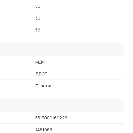
50
36
56
МДФ
ЛДСП
Пластик
5513000162226
1461969