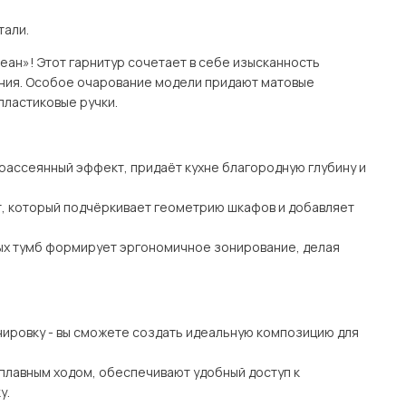
тали.
еан»! Этот гарнитур сочетает в себе изысканность
ния. Особое очарование модели придают матовые
пластиковые ручки.
 рассеянный эффект, придаёт кухне благородную глубину и
т, который подчёркивает геометрию шкафов и добавляет
ых тумб формирует эргономичное зонирование, делая
ировку - вы сможете создать идеальную композицию для
плавным ходом, обеспечивают удобный доступ к
у.