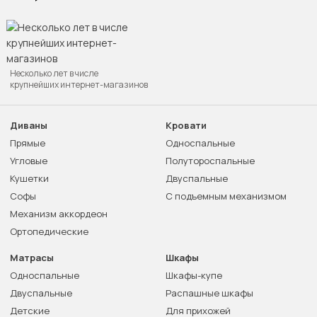
Несколько лет в числе
крупнейших интернет-магазинов
Диваны
Кровати
Прямые
Односпальные
Угловые
Полутороспальные
Кушетки
Двуспальные
Софы
С подъемным механизмом
Механизм аккордеон
Ортопедические
Матрасы
Шкафы
Односпальные
Шкафы-купе
Двуспальные
Распашные шкафы
Детские
Для прихожей