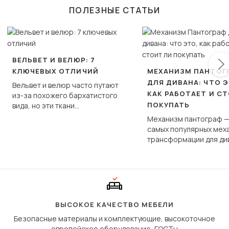
ПОЛЕЗНЫЕ СТАТЬИ
ВЕЛЬВЕТ И ВЕЛЮР: 7
КЛЮЧЕВЫХ ОТЛИЧИЙ
МЕХАНИЗМ ПАНТОГ
ДЛЯ ДИВАНА: ЧТО Э
Вельвет и велюр часто путают
КАК РАБОТАЕТ И С
из-за похожего бархатистого
ПОКУПАТЬ
вида, но эти ткани
фундаментально различаются
Механизм пантограф —
по структуре, составу и
самых популярных мех
технологии производства.
трансформации для ди
Его ещё называют «тик
«шагающей еврокнижк
сиденье не выкатывает
полу, а приподнимаетс
«перешагивает» вперё
дугообразной траекто
ВЫСОКОЕ КАЧЕСТВО МЕБЕЛИ
Безопасные материалы и комплектующие, высокоточное
европейское оборудование, ГОСТы