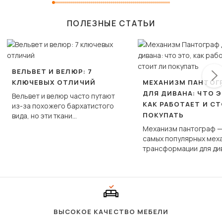
ПОЛЕЗНЫЕ СТАТЬИ
ВЕЛЬВЕТ И ВЕЛЮР: 7
КЛЮЧЕВЫХ ОТЛИЧИЙ
МЕХАНИЗМ ПАНТОГ
ДЛЯ ДИВАНА: ЧТО Э
Вельвет и велюр часто путают
КАК РАБОТАЕТ И С
из-за похожего бархатистого
ПОКУПАТЬ
вида, но эти ткани
фундаментально различаются
Механизм пантограф —
по структуре, составу и
самых популярных мех
технологии производства.
трансформации для ди
Его ещё называют «тик
«шагающей еврокнижк
сиденье не выкатывает
полу, а приподнимаетс
«перешагивает» вперё
дугообразной траекто
ВЫСОКОЕ КАЧЕСТВО МЕБЕЛИ