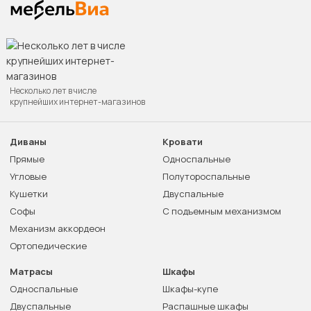
Несколько лет в числе
крупнейших интернет-магазинов
Диваны
Кровати
Прямые
Односпальные
Угловые
Полутороспальные
Кушетки
Двуспальные
Софы
С подъемным механизмом
Механизм аккордеон
Ортопедические
Матрасы
Шкафы
Односпальные
Шкафы-купе
Двуспальные
Распашные шкафы