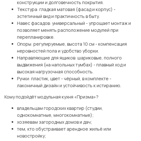
конструкции и долговечность покрытия.
Текстура: гладкая матовая (фасад и корпус) -
эстетичный вид и практичность в быту.
Навес фасадов: универсальный - упрощает монтаж и
позволяет менять расположение модулей при
перепланировке.
Опоры: регулируемые, высота 10 см - компенсация
неровностей пола и удобство уборки.
Направляющие для ящиков: шариковые, полного
выдвижения (на напольных тумбах) - плавный ход и
высокая нагрузочная способность.
Ручки: пластик, цвет - чёрный, в комплекте -
лаконичный дизайн и устойчивость к истиранию.
Кому подойдёт модульная кухня «Призма»?
владельцам городских квартир (студии,
однокомнатные, многокомнатные);
хозяевам загородных домов и дач;
тем, кто обустраивает арендное жильё или
новостройку;