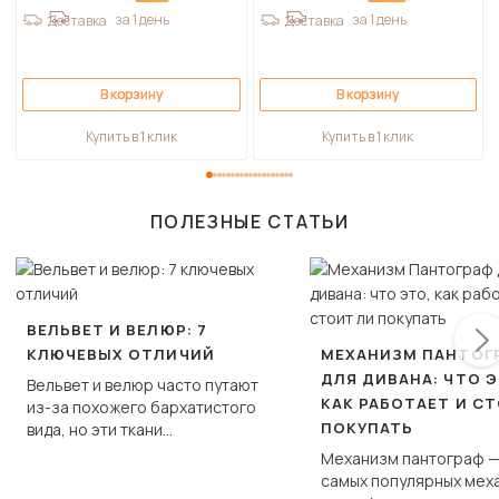
за 1 день
за 1 день
Доставка
Доставка
В корзину
В корзину
Купить в 1 клик
Купить в 1 клик
ПОЛЕЗНЫЕ СТАТЬИ
ВЕЛЬВЕТ И ВЕЛЮР: 7
КЛЮЧЕВЫХ ОТЛИЧИЙ
МЕХАНИЗМ ПАНТОГ
ДЛЯ ДИВАНА: ЧТО Э
Вельвет и велюр часто путают
КАК РАБОТАЕТ И С
из-за похожего бархатистого
ПОКУПАТЬ
вида, но эти ткани
фундаментально различаются
Механизм пантограф —
по структуре, составу и
самых популярных мех
технологии производства.