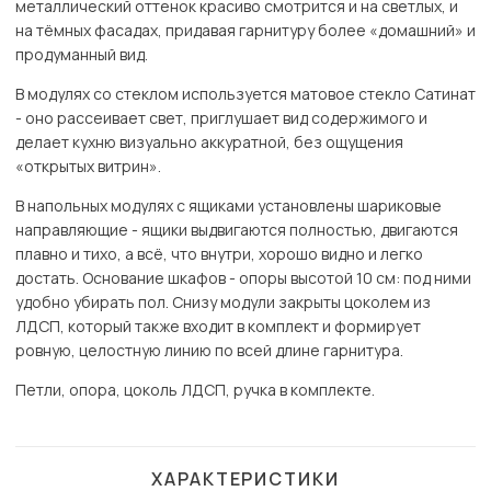
металлический оттенок красиво смотрится и на светлых, и
на тёмных фасадах, придавая гарнитуру более «домашний» и
продуманный вид.
В модулях со стеклом используется матовое стекло Сатинат
- оно рассеивает свет, приглушает вид содержимого и
делает кухню визуально аккуратной, без ощущения
«открытых витрин».
В напольных модулях с ящиками установлены шариковые
направляющие - ящики выдвигаются полностью, двигаются
плавно и тихо, а всё, что внутри, хорошо видно и легко
достать. Основание шкафов - опоры высотой 10 см: под ними
удобно убирать пол. Снизу модули закрыты цоколем из
ЛДСП, который также входит в комплект и формирует
ровную, целостную линию по всей длине гарнитура.
Петли, опора, цоколь ЛДСП, ручка в комплекте.
ХАРАКТЕРИСТИКИ