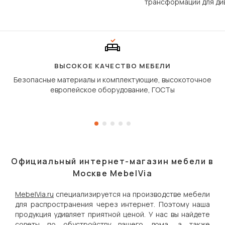
трансформации для ди
Его ещё называют «тик
«шагающей еврокнижк
сиденье не выкатывает
полу, а приподнимаетс
«перешагивает» вперё
дугообразной траекто
ВЫСОКОЕ КАЧЕСТВО МЕБЕЛИ
Безопасные материалы и комплектующие, высокоточное
европейское оборудование, ГОСТы
Официальный интернет-магазин мебели в
Москве MebelVia
MebelVia.ru
специализируется на производстве мебели
для распространения через интернет. Поэтому наша
продукция удивляет приятной ценой. У нас вы найдете
советы по обустройству вашего дома, а также