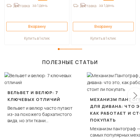
за 1 день
за 1 день
Доставка
Доставка
В корзину
В корзину
Купить в 1 клик
Купить в 1 клик
ПОЛЕЗНЫЕ СТАТЬИ
ВЕЛЬВЕТ И ВЕЛЮР: 7
КЛЮЧЕВЫХ ОТЛИЧИЙ
МЕХАНИЗМ ПАНТОГ
ДЛЯ ДИВАНА: ЧТО Э
Вельвет и велюр часто путают
КАК РАБОТАЕТ И С
из-за похожего бархатистого
ПОКУПАТЬ
вида, но эти ткани
фундаментально различаются
Механизм пантограф —
по структуре, составу и
самых популярных мех
технологии производства.