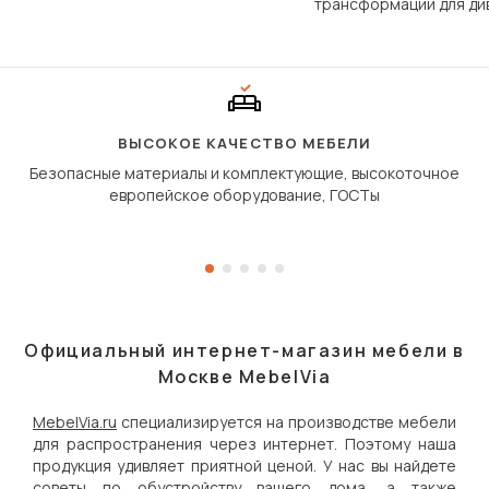
трансформации для ди
Его ещё называют «тик
«шагающей еврокнижк
сиденье не выкатывает
полу, а приподнимаетс
«перешагивает» вперё
дугообразной траекто
ВЫСОКОЕ КАЧЕСТВО МЕБЕЛИ
Безопасные материалы и комплектующие, высокоточное
европейское оборудование, ГОСТы
Официальный интернет-магазин мебели в
Москве MebelVia
MebelVia.ru
специализируется на производстве мебели
для распространения через интернет. Поэтому наша
продукция удивляет приятной ценой. У нас вы найдете
советы по обустройству вашего дома, а также