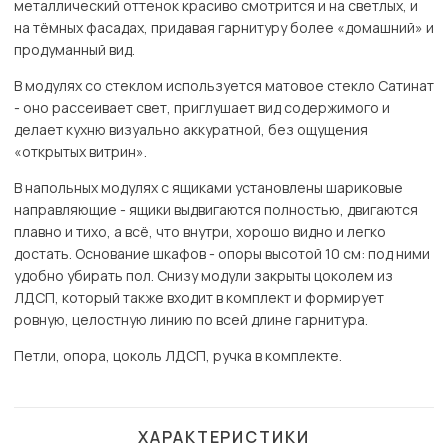
металлический оттенок красиво смотрится и на светлых, и
на тёмных фасадах, придавая гарнитуру более «домашний» и
продуманный вид.
В модулях со стеклом используется матовое стекло Сатинат
- оно рассеивает свет, приглушает вид содержимого и
делает кухню визуально аккуратной, без ощущения
«открытых витрин».
В напольных модулях с ящиками установлены шариковые
направляющие - ящики выдвигаются полностью, двигаются
плавно и тихо, а всё, что внутри, хорошо видно и легко
достать. Основание шкафов - опоры высотой 10 см: под ними
удобно убирать пол. Снизу модули закрыты цоколем из
ЛДСП, который также входит в комплект и формирует
ровную, целостную линию по всей длине гарнитура.
Петли, опора, цоколь ЛДСП, ручка в комплекте.
ХАРАКТЕРИСТИКИ