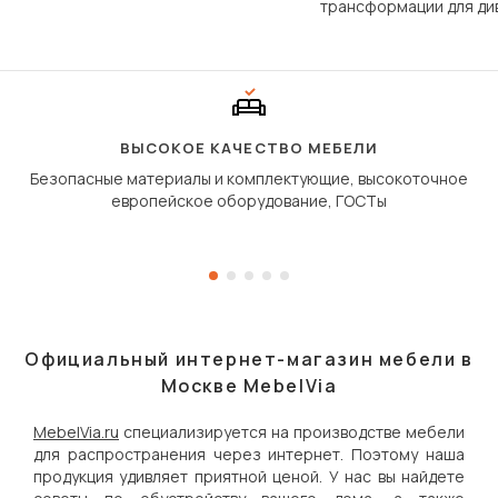
трансформации для ди
Его ещё называют «тик
«шагающей еврокнижк
сиденье не выкатывает
полу, а приподнимаетс
«перешагивает» вперё
дугообразной траекто
ВЫСОКОЕ КАЧЕСТВО МЕБЕЛИ
Безопасные материалы и комплектующие, высокоточное
европейское оборудование, ГОСТы
Официальный интернет-магазин мебели в
Москве MebelVia
MebelVia.ru
специализируется на производстве мебели
для распространения через интернет. Поэтому наша
продукция удивляет приятной ценой. У нас вы найдете