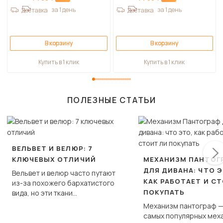
за 1 день
за 1 день
Доставка
Доставка
В корзину
В корзину
Купить в 1 клик
Купить в 1 клик
ПОЛЕЗНЫЕ СТАТЬИ
ВЕЛЬВЕТ И ВЕЛЮР: 7
КЛЮЧЕВЫХ ОТЛИЧИЙ
МЕХАНИЗМ ПАНТОГ
ДЛЯ ДИВАНА: ЧТО Э
Вельвет и велюр часто путают
КАК РАБОТАЕТ И С
из-за похожего бархатистого
ПОКУПАТЬ
вида, но эти ткани
фундаментально различаются
Механизм пантограф —
по структуре, составу и
самых популярных мех
технологии производства.