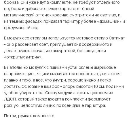
бронза. Они уже идут в комплекте, не требуют отдельного
подбора и добавляют кухне характер: тёплый
металлический оттенок красиво смотрится и на светлых, и
на тёмных фасадах, придавая гарнитуру более «домашний» и
продуманный вид.
В модулях со стеклом используется матовое стекло Сатинат
- оно рассеивает свет, приглушает вид содержимого и
делает кухню визуально аккуратной, без ощущения
«открытых витрин».
В напольных модулях с ящиками установлены шариковые
направляющие - ящики выдвигаются полностью, двигаются
плавно и тихо, а всё, что внутри, хорошо видно и легко
достать. Основание шкафов - опоры высотой 10 см: под ними
удобно убирать пол. Снизу модули закрыты цоколем из
ЛДСП, который также входит в комплект и формирует
ровную, целостную линию по всей длине гарнитура.
Петли, ручка в комплекте.