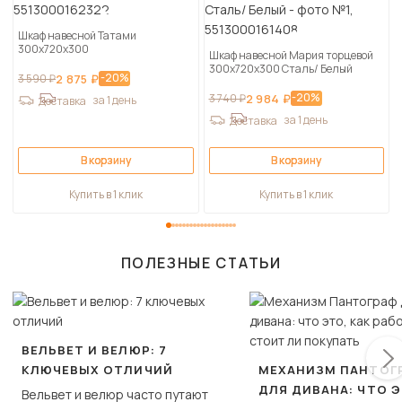
Шкаф навесной Татами
300х720х300
Шкаф навесной Мария торцевой
300х720х300 Сталь/ Белый
-20%
3 590 ₽
2 875 ₽
-20%
3 740 ₽
2 984 ₽
за 1 день
Доставка
за 1 день
Доставка
В корзину
В корзину
Купить в 1 клик
Купить в 1 клик
ПОЛЕЗНЫЕ СТАТЬИ
ВЕЛЬВЕТ И ВЕЛЮР: 7
КЛЮЧЕВЫХ ОТЛИЧИЙ
МЕХАНИЗМ ПАНТОГ
ДЛЯ ДИВАНА: ЧТО Э
Вельвет и велюр часто путают