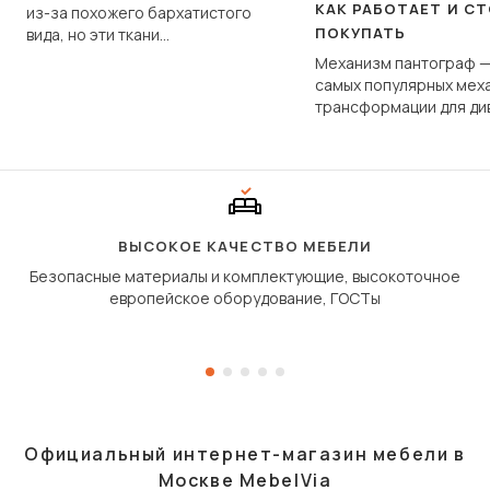
КАК РАБОТАЕТ И С
из-за похожего бархатистого
ПОКУПАТЬ
вида, но эти ткани
фундаментально различаются
Механизм пантограф —
по структуре, составу и
самых популярных мех
технологии производства.
трансформации для ди
Его ещё называют «тик
«шагающей еврокнижк
сиденье не выкатывает
полу, а приподнимаетс
«перешагивает» вперё
дугообразной траекто
ВЫСОКОЕ КАЧЕСТВО МЕБЕЛИ
Безопасные материалы и комплектующие, высокоточное
европейское оборудование, ГОСТы
Официальный интернет-магазин мебели в
Москве MebelVia