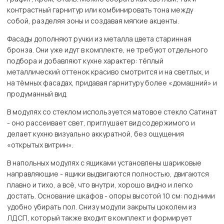
контрастный гарнитур или комбинировать тона между
собой, разделяя зоны и создавая мягкие акценты.
Фасады дополняют ручки из металла цвета старинная
бронза. Они уже идут в комплекте, не требуют отдельного
подбора и добавляют кухне характер: тёплый
металлический оттенок красиво смотрится и на светлых, и
на тёмных фасадах, придавая гарнитуру более «домашний» и
продуманный вид.
В модулях со стеклом используется матовое стекло Сатинат
- оно рассеивает свет, приглушает вид содержимого и
делает кухню визуально аккуратной, без ощущения
«открытых витрин».
В напольных модулях с ящиками установлены шариковые
направляющие - ящики выдвигаются полностью, двигаются
плавно и тихо, а всё, что внутри, хорошо видно и легко
достать. Основание шкафов - опоры высотой 10 см: под ними
удобно убирать пол. Снизу модули закрыты цоколем из
ЛДСП, который также входит в комплект и формирует