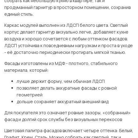
собрать как небольшую кухню в квартире, так и
продуманный гарнитур в просторном помещении, сохранив
единый стиль.
Каркас модулей выполнен из ЛДСП белого цвета. Светлый
корпус делает гарнитур визуально легче, добавляет кухне
воздуха и хорошо сочетается с любым оттенком фасадов.
ЛДСП устойчива к повседневным нагрузкам и проста в уходе
- её достаточно периодически протирать мягкой тканью.
Фасады изготовлены из МДФ - плотного, стабильного
материала, который:
лучше держит форму, чем обычная ЛДСП
позволяет делать аккуратные фасады с ровной
геометрией
дольше сохраняет аккуратный внешний вид
Для покупателя это означает ровные зазоры, «собранный»
фасад и долгий срок службы без визуальных перекосов
Цветовая палитра фасадов включает четыре оттенка: Белый,
Графит, Крем, Сталь. Можно собрать как светлый, так и