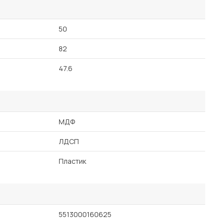
50
82
47.6
МДФ
ЛДСП
Пластик
5513000160625