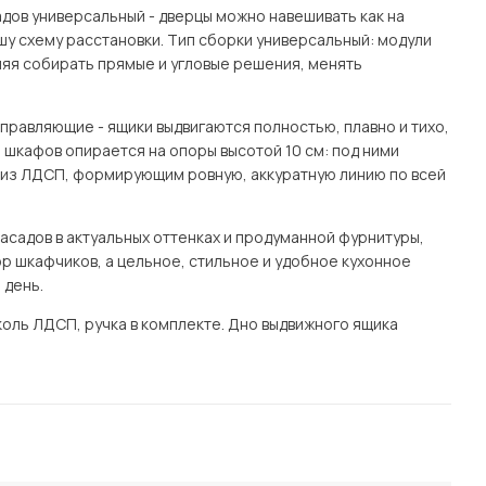
адов универсальный - дверцы можно навешивать как на
ашу схему расстановки. Тип сборки универсальный: модули
ляя собирать прямые и угловые решения, менять
правляющие - ящики выдвигаются полностью, плавно и тихо,
 шкафов опирается на опоры высотой 10 см: под ними
м из ЛДСП, формирующим ровную, аккуратную линию по всей
асадов в актуальных оттенках и продуманной фурнитуры,
ор шкафчиков, а цельное, стильное и удобное кухонное
 день.
оль ЛДСП, ручка в комплекте. Дно выдвижного ящика