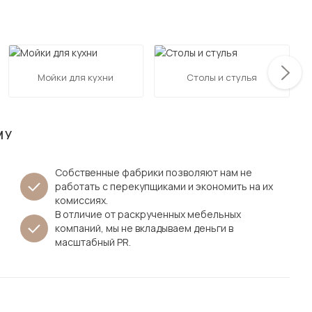
Посмотреть все шкафы
Посмотреть все кровати
мотреть все кухни и столовые группы
Все товары распродажи
Посмотреть все диваны
Мойки для кухни
Столы и стулья
Посмотреть всю
МУ
Собственные фабрики позволяют нам не
работать с перекупщиками и экономить на их
комиссиях.
В отличие от раскрученных мебельных
компаний, мы не вкладываем деньги в
масштабный PR.