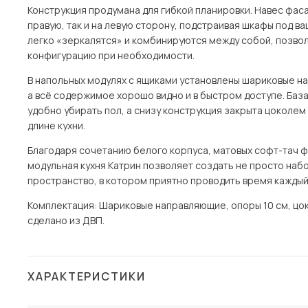
Конструкция продумана для гибкой планировки. Навес фас
правую, так и на левую сторону, подстраивая шкафы под в
легко «зеркалятся» и комбинируются между собой, позво
конфигурацию при необходимости.
В напольных модулях с ящиками установлены шариковые на
а всё содержимое хорошо видно и в быстром доступе. База
удобно убирать пол, а снизу конструкция закрыта цоколе
длине кухни.
Благодаря сочетанию белого корпуса, матовых софт-тач ф
модульная кухня Катрин позволяет создать не просто наб
пространство, в котором приятно проводить время каждый
Комплектация: Шариковые направляющие, опоры 10 см, цок
сделано из ДВП.
ХАРАКТЕРИСТИКИ