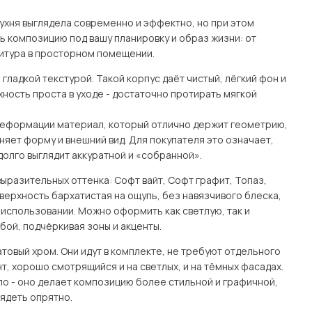
 кухня выглядела современно и эффектно, но при этом
ь композицию под вашу планировку и образ жизни: от
нитура в просторном помещении.
гладкой текстурой. Такой корпус даёт чистый, лёгкий фон и
ность проста в уходе - достаточно протирать мягкой
 деформации материал, который отлично держит геометрию,
няет форму и внешний вид. Для покупателя это означает,
долго выглядит аккуратной и «собранной».
ыразительных оттенка: Софт вайт, Софт графит, Топаз,
верхность бархатистая на ощупь, без навязчивого блеска,
использовании. Можно оформить как светлую, так и
бой, подчёркивая зоны и акценты.
товый хром. Они идут в комплекте, не требуют отдельного
, хорошо смотрящийся и на светлых, и на тёмных фасадах.
ло - оно делает композицию более стильной и графичной,
лядеть опрятно.