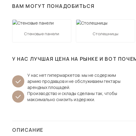
ВАМ МОГУТ ПОНАДОБИТЬСЯ
Столы и стулья
Шкафы и стеллажи
Пос
Комоды и тумбы
Стеновые панели
Столешницы
Вешалки и обувницы
Гарнитуры
У НАС ЛУЧШАЯ ЦЕНА НА РЫНКЕ И ВОТ ПОЧЕ
У нас нет гипермаркетов: мы не содержим
армию продавцов и не обслуживаем гектары
арендных площадей.
Производство и склады сделаны так, чтобы
максимально снизить издержки.
ОПИСАНИЕ