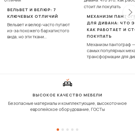
ВЕЛЬВЕТ И ВЕЛЮР: 7
КЛЮЧЕВЫХ ОТЛИЧИЙ
МЕХАНИЗМ ПАНТОГ
ДЛЯ ДИВАНА: ЧТО Э
Вельвет и велюр часто путают
КАК РАБОТАЕТ И С
из-за похожего бархатистого
ПОКУПАТЬ
вида, но эти ткани
фундаментально различаются
Механизм пантограф —
по структуре, составу и
самых популярных мех
технологии производства.
трансформации для ди
Его ещё называют «тик
«шагающей еврокнижк
сиденье не выкатывает
полу, а приподнимаетс
«перешагивает» вперё
дугообразной траекто
ВЫСОКОЕ КАЧЕСТВО МЕБЕЛИ
Безопасные материалы и комплектующие, высокоточное
европейское оборудование, ГОСТы