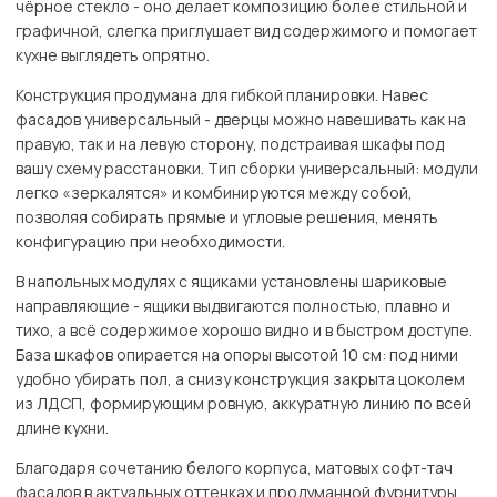
чёрное стекло - оно делает композицию более стильной и
графичной, слегка приглушает вид содержимого и помогает
кухне выглядеть опрятно.
Конструкция продумана для гибкой планировки. Навес
фасадов универсальный - дверцы можно навешивать как на
правую, так и на левую сторону, подстраивая шкафы под
вашу схему расстановки. Тип сборки универсальный: модули
легко «зеркалятся» и комбинируются между собой,
позволяя собирать прямые и угловые решения, менять
конфигурацию при необходимости.
В напольных модулях с ящиками установлены шариковые
направляющие - ящики выдвигаются полностью, плавно и
тихо, а всё содержимое хорошо видно и в быстром доступе.
База шкафов опирается на опоры высотой 10 см: под ними
удобно убирать пол, а снизу конструкция закрыта цоколем
из ЛДСП, формирующим ровную, аккуратную линию по всей
длине кухни.
Благодаря сочетанию белого корпуса, матовых софт-тач
фасадов в актуальных оттенках и продуманной фурнитуры,