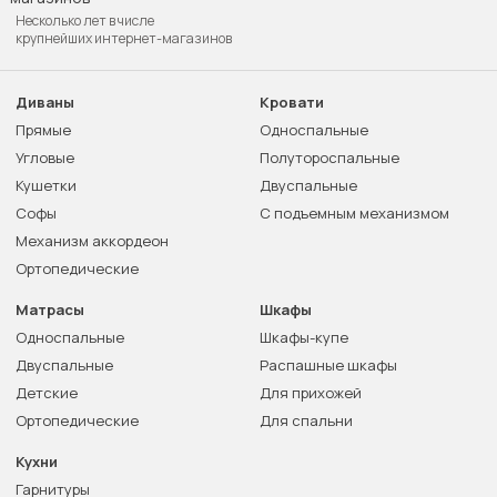
Несколько лет в числе
крупнейших интернет-магазинов
Диваны
Кровати
Прямые
Односпальные
Угловые
Полутороспальные
Кушетки
Двуспальные
Софы
С подъемным механизмом
Механизм аккордеон
Ортопедические
Матрасы
Шкафы
Односпальные
Шкафы-купе
Двуспальные
Распашные шкафы
Детские
Для прихожей
Ортопедические
Для спальни
Кухни
Гарнитуры