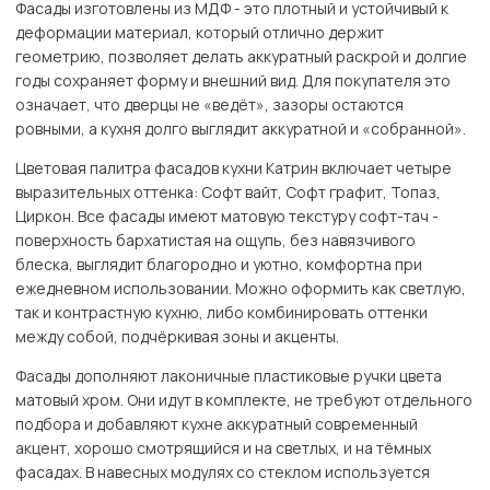
Фасады изготовлены из МДФ - это плотный и устойчивый к
деформации материал, который отлично держит
геометрию, позволяет делать аккуратный раскрой и долгие
годы сохраняет форму и внешний вид. Для покупателя это
означает, что дверцы не «ведёт», зазоры остаются
ровными, а кухня долго выглядит аккуратной и «собранной».
Цветовая палитра фасадов кухни Катрин включает четыре
выразительных оттенка: Софт вайт, Софт графит, Топаз,
Циркон. Все фасады имеют матовую текстуру софт-тач -
поверхность бархатистая на ощупь, без навязчивого
блеска, выглядит благородно и уютно, комфортна при
ежедневном использовании. Можно оформить как светлую,
так и контрастную кухню, либо комбинировать оттенки
между собой, подчёркивая зоны и акценты.
Фасады дополняют лаконичные пластиковые ручки цвета
матовый хром. Они идут в комплекте, не требуют отдельного
подбора и добавляют кухне аккуратный современный
акцент, хорошо смотрящийся и на светлых, и на тёмных
фасадах. В навесных модулях со стеклом используется