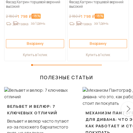
Фасад Катрин торцевой верхний
Фасад Катрин торцевой верхний
высокий
высокий
-18%
-18%
2 180 ₽
1 798 ₽
2 180 ₽
1 798 ₽
за 1 день
за 1 день
Доставка
Доставка
В корзину
В корзину
Купить в 1 клик
Купить в 1 клик
ПОЛЕЗНЫЕ СТАТЬИ
ВЕЛЬВЕТ И ВЕЛЮР: 7
КЛЮЧЕВЫХ ОТЛИЧИЙ
МЕХАНИЗМ ПАНТОГ
ДЛЯ ДИВАНА: ЧТО Э
Вельвет и велюр часто путают
КАК РАБОТАЕТ И С
из-за похожего бархатистого
ПОКУПАТЬ
вида, но эти ткани