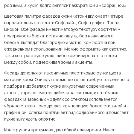
ровными, а кухня долго выглядит аккуратной и «собранной».
Цветовая палитра фасадов кухни Катрин включает четыре
выразительных оттенка: Софт вайт, Софт графит, Топаз,
Циркон. Все фасады имеют матовую текстуру софт-тач -
поверхность бархатистая на ощупь, без навязчивого
блеска, выглядит благородно и уютно, комфортна при
ежедневном использовании. Можно оформить как светлую,
так и контрастную кухню, либо комбинировать оттенки
между собой, подчёркивая зоны и акценты.
Фасады дополняют лаконичные пластиковые ручки цвета
матовый хром. Они идут в комплекте, не требуют отдельного
подбора и добавляют кухне аккуратный современный
акцент, хорошо смотрящийся и на светлых, и на тёмных
фасадах. В навесных модулях со стеклом используется
чёрное стекло - оно делает композицию более стильной и
графичной, слегка приглушает вид содержимого и помогает
кухне выглядеть опрятно.
Конструкция продумана для гибкой планировки. Навес