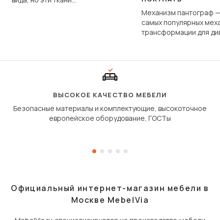
фундаментально различаются
Механизм пантограф —
по структуре, составу и
самых популярных мех
технологии производства.
трансформации для ди
Его ещё называют «тик
«шагающей еврокнижк
сиденье не выкатывает
полу, а приподнимаетс
«перешагивает» вперё
дугообразной траекто
ВЫСОКОЕ КАЧЕСТВО МЕБЕЛИ
Безопасные материалы и комплектующие, высокоточное
европейское оборудование, ГОСТы
Официальный интернет-магазин мебели в
Москве MebelVia