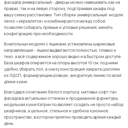
фасадов универсальный - дверцы можно навешивать как на
правую, так и на левую сторону, подстраивая шкафы под
вашу схему расстановки. Тип сборки универсальный: модули
легко «зеркалятся» и комбинируются между собой,
позволяя собирать прямые и угловые решения, менять
конфигурацию при необходимости.
В напольных модулях с ящиками установлены шариковые
направляющие - ящики выдвигаются полностью, плавно и
тихо, а всё содержимое хорошо видно и в быстром доступе.
База шкафов опирается на опоры высотой 10 см: под ними
удобно убирать пол, а снизу конструкция закрыта цоколем
из ЛДСП, формирующим ровную, аккуратную линию по всей
длине кухни.
Благодаря сочетанию белого корпуса, матовых софт-тач
фасадов в актуальных оттенках и продуманной фурнитуры,
модульная кухня Катрин позволяет создать не просто набор
шкафчиков, а цельное, стильное и удобное кухонное
пространство, в котором приятно проводить время каждый
день.