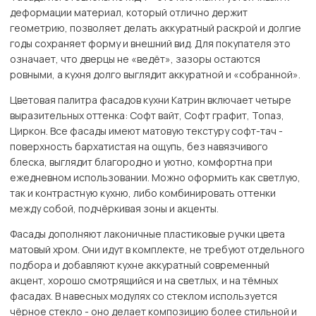
деформации материал, который отлично держит
геометрию, позволяет делать аккуратный раскрой и долгие
годы сохраняет форму и внешний вид. Для покупателя это
означает, что дверцы не «ведёт», зазоры остаются
ровными, а кухня долго выглядит аккуратной и «собранной».
Цветовая палитра фасадов кухни Катрин включает четыре
выразительных оттенка: Софт вайт, Софт графит, Топаз,
Циркон. Все фасады имеют матовую текстуру софт-тач -
поверхность бархатистая на ощупь, без навязчивого
блеска, выглядит благородно и уютно, комфортна при
ежедневном использовании. Можно оформить как светлую,
так и контрастную кухню, либо комбинировать оттенки
между собой, подчёркивая зоны и акценты.
Фасады дополняют лаконичные пластиковые ручки цвета
матовый хром. Они идут в комплекте, не требуют отдельного
подбора и добавляют кухне аккуратный современный
акцент, хорошо смотрящийся и на светлых, и на тёмных
фасадах. В навесных модулях со стеклом используется
чёрное стекло - оно делает композицию более стильной и