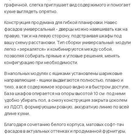
графичной, слегка приглушает вид содержимого и помогает
кухне выглядеть опрятно.
Конструкция продумана для гибкой планировки. Навес
фасадов универсальный - дверцы можно навешивать как на
правую, так и на левую сторону, подстраивая шкафы под
вашу схему расстановки. Тип сборки универсальный: модули
легко «зеркалятся» и комбинируются между собой,
позволяя собирать прямые и угловые решения, менять
конфигурацию при необходимости.
В напольных модулях с ящиками установлены шариковые
направляющие - ящики выдвигаются полностью, плавно и
тихо, а всё содержимое хорошо видно и в быстром доступе.
База шкафов опирается на опоры высотой 10 см: под ними
удобно убирать пол, а снизу конструкция закрыта цоколем
из ЛДСП, формирующим ровную, аккуратную линию по всей
длине кухни.
Благодаря сочетанию белого корпуса, матовых софт-тач
фасадов в актуальных оттенках и продуманной фурнитуры,