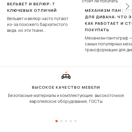
ВЕЛЬВЕТ И ВЕЛЮР: 7
КЛЮЧЕВЫХ ОТЛИЧИЙ
МЕХАНИЗМ ПАНТОГ
ДЛЯ ДИВАНА: ЧТО Э
Вельвет и велюр часто путают
КАК РАБОТАЕТ И С
из-за похожего бархатистого
ПОКУПАТЬ
вида, но эти ткани
фундаментально различаются
Механизм пантограф —
по структуре, составу и
самых популярных мех
технологии производства.
трансформации для ди
Его ещё называют «тик
«шагающей еврокнижк
сиденье не выкатывает
полу, а приподнимаетс
«перешагивает» вперё
дугообразной траекто
ВЫСОКОЕ КАЧЕСТВО МЕБЕЛИ
Безопасные материалы и комплектующие, высокоточное
европейское оборудование, ГОСТы