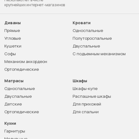
крупнейших интернет-магазинов
Диваны
Кровати
Прямые
Односпальные
Угловые
Полутороспальные
Кушетки
Двуспальные
Софы
С подъемным механизмом
Механизм аккордеон
Ортопедические
Матрасы
Шкафы
Односпальные
Шкафы-купе
Двуспальные
Распашные шкафы
Детские
Для прихожей
Ортопедические
Для спальни
Кухни
Гарнитуры
Модульные