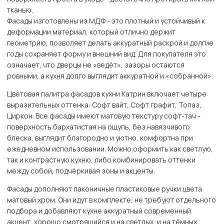
тканью.
Фасады изготовлены из МДФ - это плотный и устойчивый к
деформации материал, который отлично держит
геометрию, позволяет делать аккуратный раскрой и долгие
годы сохраняет форму и внешний вид. Для покупателя это
означает, что дверцы не «ведёт», зазоры остаются
ровными, а кухня долго выглядит аккуратной и «собранной».
Цветовая палитра фасадов кухни Катрин включает четыре
выразительных оттенка: Софт вайт, Софт графит, Топаз,
Циркон. Все фасады имеют матовую текстуру софт-тач -
поверхность бархатистая на ощупь, без навязчивого
блеска, выглядит благородно и уютно, комфортна при
ежедневном использовании. Можно оформить как светлую,
так и контрастную кухню, либо комбинировать оттенки
между собой, подчёркивая зоны и акценты.
Фасады дополняют лаконичные пластиковые ручки цвета
матовый хром. Они идут в комплекте, не требуют отдельного
подбора и добавляют кухне аккуратный современный
акцент, хорошо смотрящийся и на светлых, и на тёмных