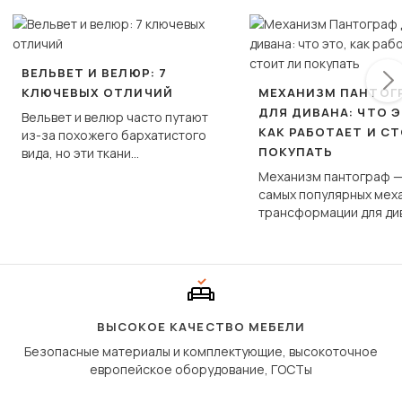
ВЕЛЬВЕТ И ВЕЛЮР: 7
КЛЮЧЕВЫХ ОТЛИЧИЙ
МЕХАНИЗМ ПАНТОГ
ДЛЯ ДИВАНА: ЧТО Э
Вельвет и велюр часто путают
КАК РАБОТАЕТ И С
из-за похожего бархатистого
ПОКУПАТЬ
вида, но эти ткани
фундаментально различаются
Механизм пантограф —
по структуре, составу и
самых популярных мех
технологии производства.
трансформации для ди
Его ещё называют «тик
«шагающей еврокнижк
сиденье не выкатывает
полу, а приподнимаетс
«перешагивает» вперё
дугообразной траекто
ВЫСОКОЕ КАЧЕСТВО МЕБЕЛИ
Безопасные материалы и комплектующие, высокоточное
европейское оборудование, ГОСТы