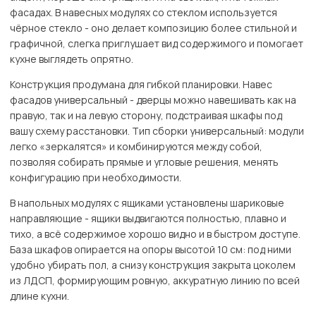
фасадах. В навесных модулях со стеклом используется
чёрное стекло - оно делает композицию более стильной и
графичной, слегка приглушает вид содержимого и помогает
кухне выглядеть опрятно.
Конструкция продумана для гибкой планировки. Навес
фасадов универсальный - дверцы можно навешивать как на
правую, так и на левую сторону, подстраивая шкафы под
вашу схему расстановки. Тип сборки универсальный: модули
легко «зеркалятся» и комбинируются между собой,
позволяя собирать прямые и угловые решения, менять
конфигурацию при необходимости.
В напольных модулях с ящиками установлены шариковые
направляющие - ящики выдвигаются полностью, плавно и
тихо, а всё содержимое хорошо видно и в быстром доступе.
База шкафов опирается на опоры высотой 10 см: под ними
удобно убирать пол, а снизу конструкция закрыта цоколем
из ЛДСП, формирующим ровную, аккуратную линию по всей
длине кухни.