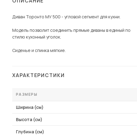
ОПИСАНИЕ
Столы и стулья
Диван Торонто МУ 500 - угловой сегмент для кухни.
Шкафы и стеллажи
Пос
Комоды и тумбы
Модель позволит соединить прямые диваны в единый по
стилю кухонный уголок.
Вешалки и обувницы
Гарнитуры
Сиденье и спинка мягкие.
ХАРАКТЕРИСТИКИ
РАЗМЕРЫ
Ширина (см)
Высота (см)
Глубина (см)