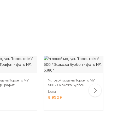
одуль Торонто МУ
Угловой модуль Торонто МУ
К
юр Графит
500 / Экокожа Бурбон
7
Цена
Ц
8 952
9