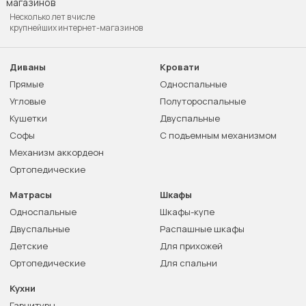
Несколько лет в числе
крупнейших интернет-магазинов
Диваны
Кровати
Прямые
Односпальные
Угловые
Полутороспальные
Кушетки
Двуспальные
Софы
С подъемным механизмом
Механизм аккордеон
Ортопедические
Матрасы
Шкафы
Односпальные
Шкафы-купе
Двуспальные
Распашные шкафы
Детские
Для прихожей
Ортопедические
Для спальни
Кухни
Гарнитуры