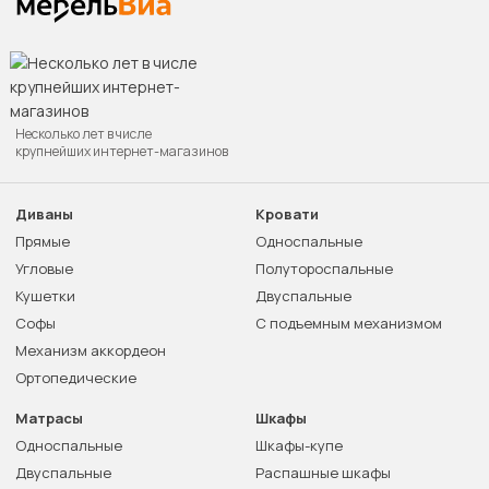
Несколько лет в числе
крупнейших интернет-магазинов
Диваны
Кровати
Прямые
Односпальные
Угловые
Полутороспальные
Кушетки
Двуспальные
Софы
С подъемным механизмом
Механизм аккордеон
Ортопедические
Матрасы
Шкафы
Односпальные
Шкафы-купе
Двуспальные
Распашные шкафы