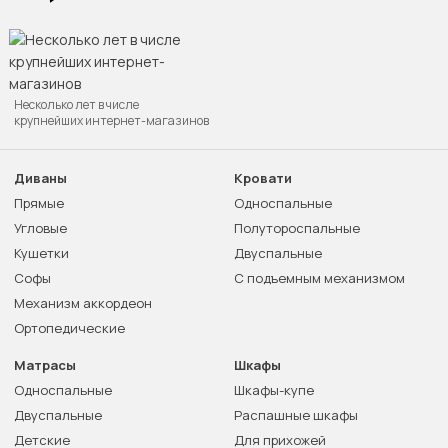
Несколько лет в числе
крупнейших интернет-магазинов
Диваны
Кровати
Прямые
Односпальные
Угловые
Полутороспальные
Кушетки
Двуспальные
Софы
С подъемным механизмом
Механизм аккордеон
Ортопедические
Матрасы
Шкафы
Односпальные
Шкафы-купе
Двуспальные
Распашные шкафы
Детские
Для прихожей