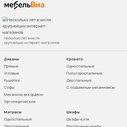
Несколько лет в числе
крупнейших интернет-магазинов
Диваны
Кровати
Прямые
Односпальные
Угловые
Полутороспальные
Кушетки
Двуспальные
Софы
С подъемным механизмом
Механизм аккордеон
Ортопедические
Матрасы
Шкафы
Односпальные
Шкафы-купе
Двуспальные
Распашные шкафы