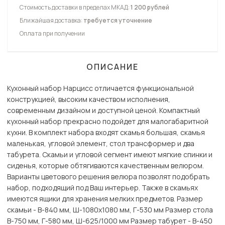
Стоимость доставки в пределах МКАД:
1 200 рублей
Ближайшая доставка:
требуется уточнение
Оплата при получении
ОПИСАНИЕ
Кухонный набор Нарцисс отличается функциональной
конструкцией, высоким качеством исполнения,
современным дизайном и доступной ценой. Компактный
кухонный набор прекрасно подойдет для малогабаритной
кухни. В комплект набора входят скамья большая, скамья
маленькая, угловой элемент, стол трансформер и два
табурета. Скамьи и угловой сегмент имеют мягкие спинки и
сиденья, которые обтягиваются качественным велюром.
Варианты цветового решения велюра позволят подобрать
набор, подходящий под Ваш интерьер. Также в скамьях
имеются ящики для хранения мелких предметов. Размер
скамьи - В-840 мм, Ш-1080х1080 мм, Г-530 мм Размер стола
В-750 мм, Г-580 мм, Ш-625/1000 мм Размер табурет - В-450