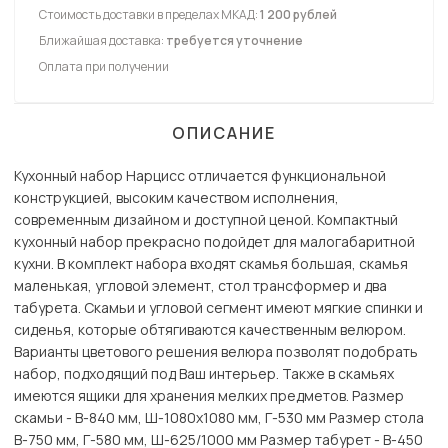
Стоимость доставки в пределах МКАД:
1 200 рублей
Ближайшая доставка:
требуется уточнение
Оплата при получении
ОПИСАНИЕ
Кухонный набор Нарцисс отличается функциональной
конструкцией, высоким качеством исполнения,
современным дизайном и доступной ценой. Компактный
кухонный набор прекрасно подойдет для малогабаритной
кухни. В комплект набора входят скамья большая, скамья
маленькая, угловой элемент, стол трансформер и два
табурета. Скамьи и угловой сегмент имеют мягкие спинки и
сиденья, которые обтягиваются качественным велюром.
Варианты цветового решения велюра позволят подобрать
набор, подходящий под Ваш интерьер. Также в скамьях
имеются ящики для хранения мелких предметов. Размер
скамьи - В-840 мм, Ш-1080х1080 мм, Г-530 мм Размер стола
В-750 мм, Г-580 мм, Ш-625/1000 мм Размер табурет - В-450