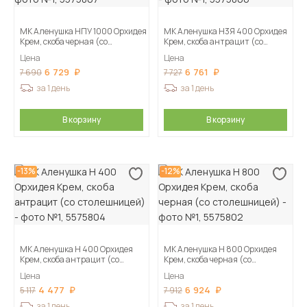
МК Аленушка НПУ 1000 Орхидея
МК Аленушка Н3Я 400 Орхидея
Крем, скоба черная (со
Крем, скоба антрацит (со
столешницей)
столешницей)
Цена
Цена
6 729
6 761
7 690
7 727
за 1 день
за 1 день
В корзину
В корзину
-13%
-12%
МК Аленушка Н 400 Орхидея
МК Аленушка Н 800 Орхидея
Крем, скоба антрацит (со
Крем, скоба черная (со
столешницей)
столешницей)
Цена
Цена
4 477
6 924
5 117
7 912
за 1 день
за 1 день