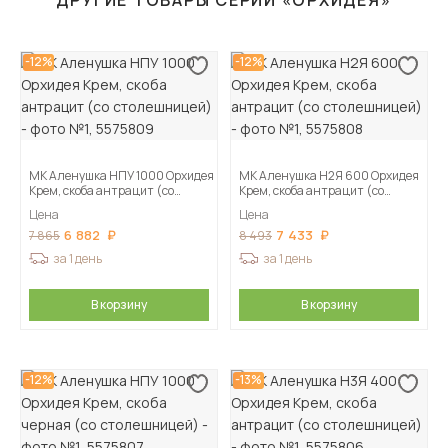
ДРУГИЕ ТОВАРЫ СЕРИИ «ОРХИДЕЯ»
-12%
-12%
МК Аленушка НПУ 1000 Орхидея
МК Аленушка Н2Я 600 Орхидея
Крем, скоба антрацит (со
Крем, скоба антрацит (со
столешницей)
столешницей)
Цена
Цена
6 882
7 433
7 865
8 493
за 1 день
за 1 день
В корзину
В корзину
-12%
-13%