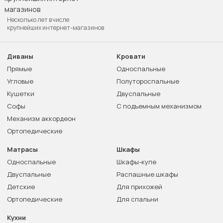
Несколько лет в числе
крупнейших интернет-магазинов
Диваны
Кровати
Прямые
Односпальные
Угловые
Полутороспальные
Кушетки
Двуспальные
Софы
С подъемным механизмом
Механизм аккордеон
Ортопедические
Матрасы
Шкафы
Односпальные
Шкафы-купе
Двуспальные
Распашные шкафы
Детские
Для прихожей
Ортопедические
Для спальни
Кухни