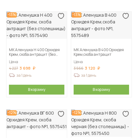
-13%
-13%
МК Аленушка Н 400 Орхидея
МК Аленушка В 400 Орхидея
Крем, скоба антрацит (без
Крем,скоба антрацит
столешницы)
Цена
Цена
3 698
3 120
4 227
3 566
за 1 день
за 1 день
В корзину
В корзину
-12%
-12%