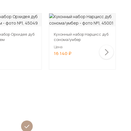
набор Орхидея дуб
Кухонный набор Нарцисс дуб
рем
сонома/умбер
К
Л
Цена
16 140
Ц
2