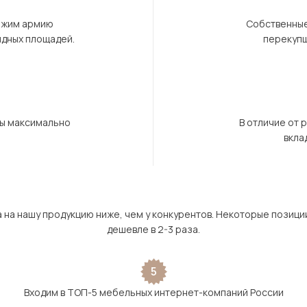
ержим армию
Собственные
ндных площадей.
перекупщ
бы максимально
В отличие от 
вкла
а на нашу продукцию ниже, чем у конкурентов. Некоторые позици
дешевле в 2-3 раза.
5
Входим в ТОП-5 мебельных интернет-компаний России