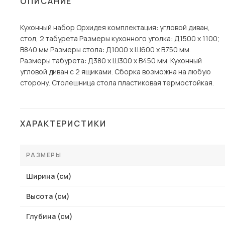
ОПИСАНИЕ
Столы и стулья
Кухонный набор Орхидея комплектация: угловой диван,
Шкафы и стеллажи
Пос
стол, 2 табурета Размеры кухонного уголка: Д1500 x 1100;
Комоды и тумбы
В840 мм Размеры стола: Д1000 x Ш600 х В750 мм.
Размеры табурета: Д380 x Ш300 х В450 мм. Кухонный
Вешалки и обувницы
угловой диван с 2 ящиками. Сборка возможна на любую
Гарнитуры
сторону. Столешница стола пластиковая термостойкая.
ХАРАКТЕРИСТИКИ
РАЗМЕРЫ
Ширина (см)
Высота (см)
Глубина (см)