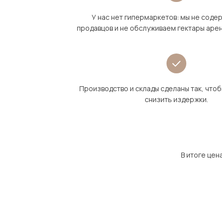
У нас нет гипермаркетов: мы не сод
продавцов и не обслуживаем гектары аре
Производство и склады сделаны так, что
снизить издержки.
В итоге цен