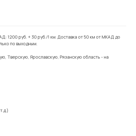
Д: 1200 руб. + 30 руб./1 км. Доставка от 50 км от МКАД до
лько по выходным.
ую, Тверскую, Ярославскую, Рязанскую область - на
т.д.)