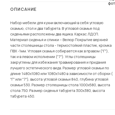
Столы и стулья
ОПИСАНИЕ
Шкафы и стеллажи
Пос
Набор мебели для кухни включающий в себя угловую
Комоды и тумбы
скамью, стол и два табурета. В угловой скамье под
Вешалки и обувницы
сиденьями расположены два ящика. Каркас ЛДСП.
Гарнитуры
Материал сиденья и спинки – Велюр Покрытие верхней
части столешницы стола - термостойкий пластик, кромка
ПВХ -1мм. Угловая скамья собирается как в правом ("Г"),
так и в левом исполнении ("7"). Углы столешницы
закруглены для избежания травмирования и придания
лучшего эстетического вида. Размер угловой скамьи по
длине 1480х1080 или 1080х1480 в зависимости от сборки (
"Г" или "7"), высота угловой скамьи 840, глубина угловой
скамьи 530. Размер столешницы стола 1000х580, высота
стола 750. Размер сиденья табурета 300х380, высота
табурета 450.