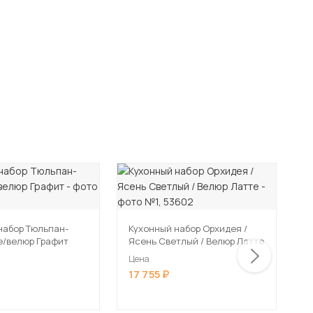
набор Тюльпан-
Кухонный набор Орхидея /
К
е/велюр Графит
Ясень Светлый / Велюр Латте
Д
Цена
Ц
17 755
1