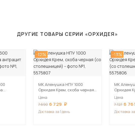
ДРУГИЕ ТОВАРЫ СЕРИИ «ОРХИДЕЯ»
-12%
-13%
600
МК Аленушка НПУ 1000
МК Аленуш
ба
Орхидея Крем, скоба черная
Орхидея К
ешницей)
(со столешницей)
антрацит 
Цена
Цена
6 729
6 76
7 690
7 727
Доставка
за 1 день
Доставка
за