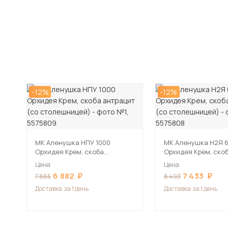
-12%
-12%
МК Аленушка НПУ 1000
МК Аленушка Н2Я 
Орхидея Крем, скоба
Орхидея Крем, ско
антрацит (со столешницей)
антрацит (со стол
Цена
Цена
6 882
7 433
7 865
8 493
Доставка
за 1 день
Доставка
за 1 день