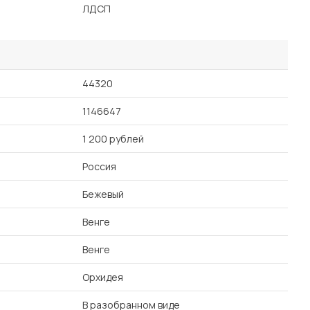
ЛДСП
44320
1146647
1 200 рублей
Россия
Бежевый
Венге
Венге
Орхидея
В разобранном виде