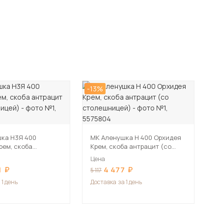
-13%
ка Н3Я 400
МК Аленушка Н 400 Орхидея
рем, скоба
Крем, скоба антрацит (со
(со столешницей)
столешницей)
Цена
1
4 477
5 117
 1 день
Доставка
за 1 день