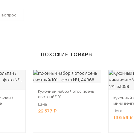
ь вопрос
ПОХОЖИЕ ТОВАРЫ
Кухонный набор Лотос ясень
светлый/101
ьпан /
Кухонный 
е
мини венг
Цена
22 577
Цена
13 649