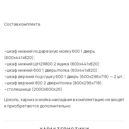
Состав комплекта:
•шкаф нижний под врезную мойку 600 1 дверь
(600х441х820);
•шкаф нижний ШН2Я800 2 ящика (800х441х820);
•шкаф нижний 600 1 дверь/полка (60х441х820);
•шкаф верхний под сушку 600 1 дверь (600х296х718) — 2 шт.;
•шкаф верхний 800 2 двери/полка (800х296х718);
•столешница (2000х600х26).
Цоколь, карниз и мойка накладная в комплектацию не входят
и приобретаются дополнительно.