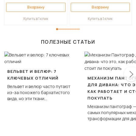
В корзину
В корзину
Купить в 1 клик
Купить в 1 клик
ПОЛЕЗНЫЕ СТАТЬИ
ВЕЛЬВЕТ И ВЕЛЮР: 7
КЛЮЧЕВЫХ ОТЛИЧИЙ
МЕХАНИЗМ ПАНТОГ
ДЛЯ ДИВАНА: ЧТО Э
Вельвет и велюр часто путают
КАК РАБОТАЕТ И С
из-за похожего бархатистого
ПОКУПАТЬ
вида, но эти ткани
фундаментально различаются
Механизм пантограф —
по структуре, составу и
самых популярных мех
технологии производства.
трансформации для ди
Его ещё называют «тик
«шагающей еврокнижк