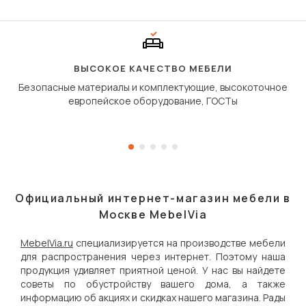
«шагающей еврокнижк
сиденье не выкатывает
полу, а приподнимаетс
«перешагивает» вперё
дугообразной траекто
ВЫСОКОЕ КАЧЕСТВО МЕБЕЛИ
Безопасные материалы и комплектующие, высокоточное
европейское оборудование, ГОСТы
Официальный интернет-магазин мебели в
Москве MebelVia
MebelVia.ru
специализируется на производстве мебели
для распространения через интернет. Поэтому наша
продукция удивляет приятной ценой. У нас вы найдете
советы по обустройству вашего дома, а также
информацию об акциях и скидках нашего магазина. Рады