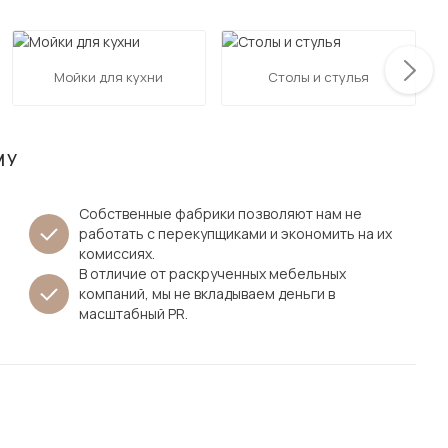
Посмотреть все шкафы
Посмотреть все кровати
мотреть все кухни и столовые группы
Мойки для кухни
Столы и стулья
Все товары распродажи
Посмотреть все диваны
Посмотреть всю
МУ
Собственные фабрики позволяют нам не
работать с перекупщиками и экономить на их
комиссиях.
В отличие от раскрученных мебельных
компаний, мы не вкладываем деньги в
масштабный PR.