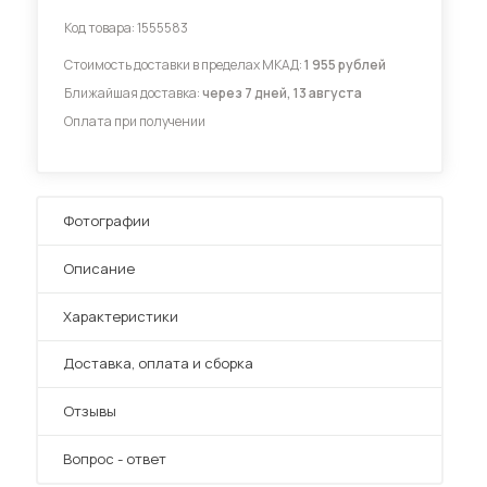
Код товара:
1555583
Диваны для кухни
Стоимость доставки в пределах МКАД:
1 955 рублей
Ближайшая доставка:
через 7 дней, 13 августа
Оплата при получении
 мебель для гостиных
Фотографии
Описание
Характеристики
Преимущества
Доставка, оплата и сборка
Отзывы
Вопрос - ответ