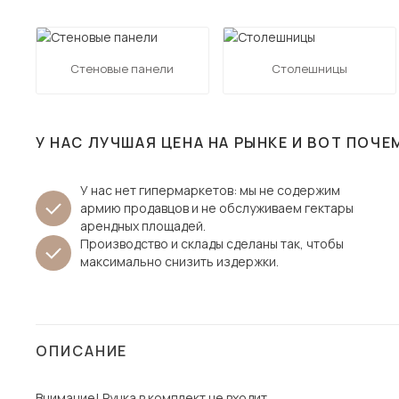
Столы и стулья
Шкафы и стеллажи
Пос
Стеновые панели
Столешницы
Комоды и тумбы
Вешалки и обувницы
Гарнитуры
У НАС ЛУЧШАЯ ЦЕНА НА РЫНКЕ И ВОТ ПОЧЕ
У нас нет гипермаркетов: мы не содержим
армию продавцов и не обслуживаем гектары
арендных площадей.
Производство и склады сделаны так, чтобы
максимально снизить издержки.
ОПИСАНИЕ
Внимание! Ручка в комплект не входит.