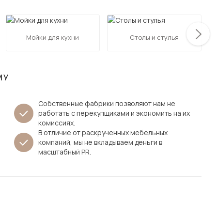
Посмотреть все шкафы
Посмотреть все кровати
мотреть все кухни и столовые группы
Мойки для кухни
Столы и стулья
Все товары распродажи
Посмотреть все диваны
Посмотреть всю
МУ
Собственные фабрики позволяют нам не
работать с перекупщиками и экономить на их
комиссиях.
В отличие от раскрученных мебельных
компаний, мы не вкладываем деньги в
масштабный PR.