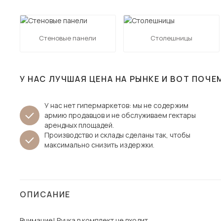
Столы и стулья
Шкафы и стеллажи
Пос
Стеновые панели
Столешницы
Комоды и тумбы
Вешалки и обувницы
Гарнитуры
У НАС ЛУЧШАЯ ЦЕНА НА РЫНКЕ И ВОТ ПОЧЕ
У нас нет гипермаркетов: мы не содержим
армию продавцов и не обслуживаем гектары
арендных площадей.
Производство и склады сделаны так, чтобы
максимально снизить издержки.
ОПИСАНИЕ
Внимание! Ручка в комплект не входит.