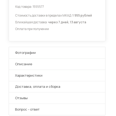
Код товара:
1555577
Диваны для кухни
Стоимость доставки в пределах МКАД:
1 955 рублей
Ближайшая доставка:
через 7 дней, 13 августа
Оплата при получении
 мебель для гостиных
Фотографии
Описание
Характеристики
Преимущества
Доставка, оплата и сборка
Отзывы
Вопрос - ответ