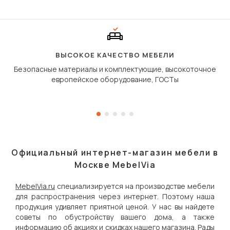
«шагающей еврокнижк
сиденье не выкатывает
полу, а приподнимаетс
«перешагивает» вперё
дугообразной траекто
ВЫСОКОЕ КАЧЕСТВО МЕБЕЛИ
Безопасные материалы и комплектующие, высокоточное
европейское оборудование, ГОСТы
Официальный интернет-магазин мебели в
Москве MebelVia
MebelVia.ru
специализируется на производстве мебели
для распространения через интернет. Поэтому наша
продукция удивляет приятной ценой. У нас вы найдете
советы по обустройству вашего дома, а также
информацию об акциях и скидках нашего магазина. Рады