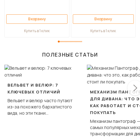
В корзину
В корзину
Купить в 1 клик
Купить в 1 клик
ПОЛЕЗНЫЕ СТАТЬИ
ВЕЛЬВЕТ И ВЕЛЮР: 7
КЛЮЧЕВЫХ ОТЛИЧИЙ
МЕХАНИЗМ ПАНТОГ
ДЛЯ ДИВАНА: ЧТО Э
Вельвет и велюр часто путают
КАК РАБОТАЕТ И С
из-за похожего бархатистого
ПОКУПАТЬ
вида, но эти ткани
фундаментально различаются
Механизм пантограф —
по структуре, составу и
самых популярных мех
технологии производства.
трансформации для ди
Его ещё называют «тик