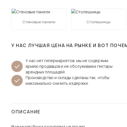
Столы и стулья
Шкафы и стеллажи
Пос
Стеновые панели
Столешницы
Комоды и тумбы
Вешалки и обувницы
Гарнитуры
У НАС ЛУЧШАЯ ЦЕНА НА РЫНКЕ И ВОТ ПОЧЕ
У нас нет гипермаркетов: мы не содержим
армию продавцов и не обслуживаем гектары
арендных площадей.
Производство и склады сделаны так, чтобы
максимально снизить издержки.
ОПИСАНИЕ
Внимание! Ручка в комплект не входит.