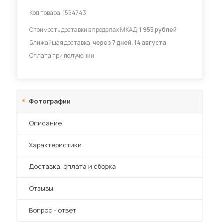
Код товара:
1554743
Диваны для кухни
Стоимость доставки в пределах МКАД:
1 955 рублей
Ближайшая доставка:
через 7 дней, 14 августа
Оплата при получении
 мебель для гостиных
Фотографии
Описание
Характеристики
Преимущества
Доставка, оплата и сборка
Отзывы
Вопрос - ответ