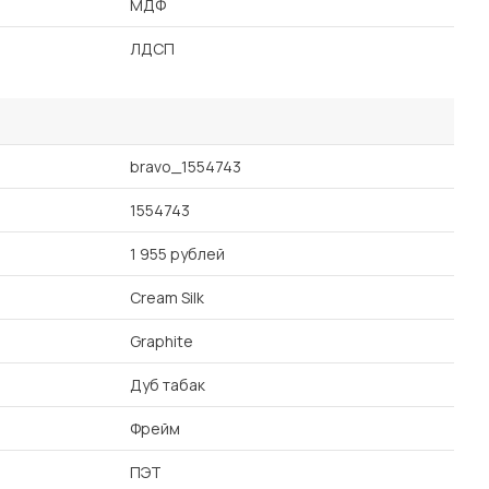
МДФ
ЛДСП
bravo_1554743
1554743
1 955 рублей
Cream Silk
Graphite
Дуб табак
Фрейм
ПЭТ