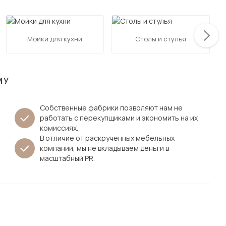
Посмотреть все шкафы
Посмотреть все кровати
мотреть все кухни и столовые группы
Мойки для кухни
Столы и стулья
Все товары распродажи
Посмотреть все диваны
Посмотреть всю
МУ
Собственные фабрики позволяют нам не
работать с перекупщиками и экономить на их
комиссиях.
В отличие от раскрученных мебельных
компаний, мы не вкладываем деньги в
масштабный PR.