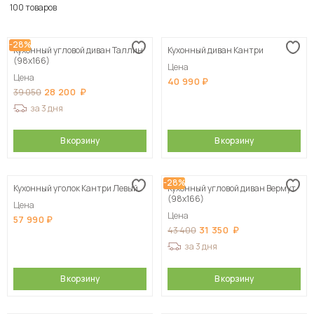
По популярности
100 товаров
Сначала дешевые
-28%
Кухонный угловой диван Таллин
Кухонный диван Кантри
Сначала дорогие
(98х166)
Цена
Цена
40 990
28 200
39 050
за 3 дня
В корзину
В корзину
-28%
Кухонный уголок Кантри Левый
Кухонный угловой диван Вермут
(98х166)
Цена
Цена
57 990
31 350
43 400
за 3 дня
В корзину
В корзину