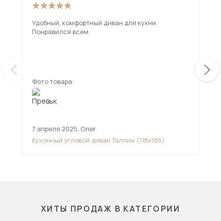
Удобный, комфортный диван для кухни.
Див
Понравился всем.
Зан
Удобный. Сидушк
сту
ещ
Фото товара:
Фот
7 апреля 2025
,
Олег
13 
Кухонный угловой диван Таллин (118х186)
Кух
ХИТЫ ПРОДАЖ В КАТЕГОРИИ